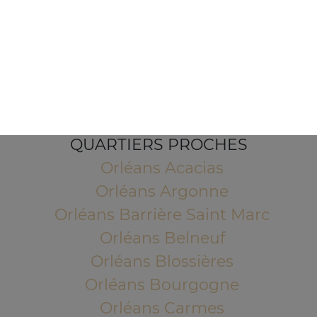
1 Place de l'Indien
45100 ORLEANS
Mentions légales
QUARTIERS PROCHES
Orléans Acacias
Orléans Argonne
Orléans Barrière Saint Marc
Orléans Belneuf
Orléans Blossières
Orléans Bourgogne
Orléans Carmes