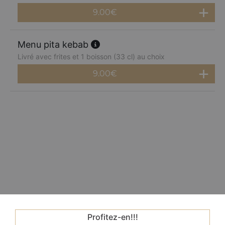
9.00
€
Menu pita kebab
Livré avec frites et 1 boisson (33 cl) au choix
9.00
€
Profitez-en!!!