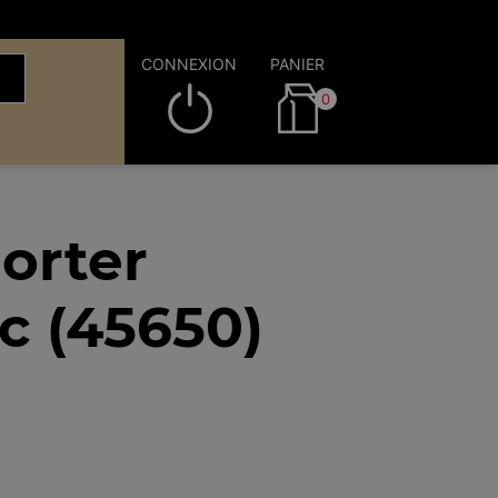
CONNEXION
PANIER
0
orter
c (45650)