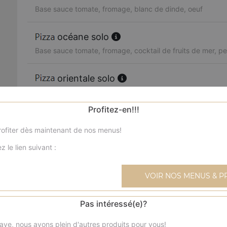
Base sauce tomate, fromage, blanc de dinde, oeuf
océane solo
Base sauce tomate, fromage, cocktail de fruits de mer, per
orientale solo
Base sauce tomate, fromage, merguez, poivrons, olives
Profitez-en!!!
boursin solo
ofiter dès maintenant de nos menus!
Base sauce tomate, fromage, viande hachée, boursin, oi
z le lien suivant :
4 fromages solo
Base sauce tomate, fromage, reblochon, chèvre, parmes
VOIR NOS MENUS & P
texane solo
Pas intéressé(e)?
Base sauce tomate, fromage, blanc de poulet, blanc de 
ave, nous avons plein d'autres produits pour vous!
frais, olives