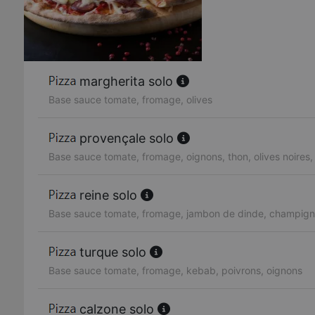
margherita solo
Base sauce tomate, fromage, olives
provençale solo
Base sauce tomate, fromage, oignons, thon, olives noires,
reine solo
Base sauce tomate, fromage, jambon de dinde, champigno
turque solo
Base sauce tomate, fromage, kebab, poivrons, oignons
calzone solo