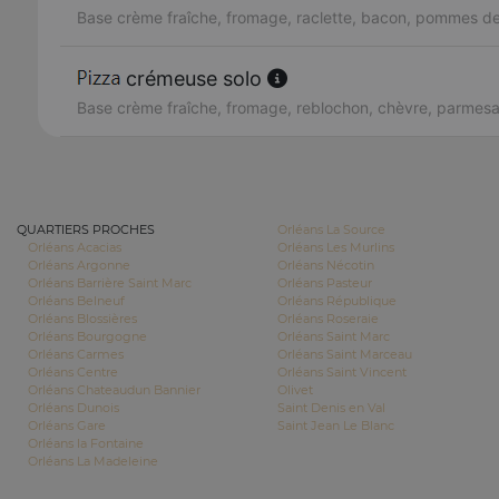
Base crème fraîche, fromage, raclette, bacon, pommes de
crémeuse solo
Base crème fraîche, fromage, reblochon, chèvre, parmes
QUARTIERS PROCHES
Orléans La Source
Orléans Acacias
Orléans Les Murlins
Orléans Argonne
Orléans Nécotin
Orléans Barrière Saint Marc
Orléans Pasteur
Orléans Belneuf
Orléans République
Orléans Blossières
Orléans Roseraie
Orléans Bourgogne
Orléans Saint Marc
Orléans Carmes
Orléans Saint Marceau
Orléans Centre
Orléans Saint Vincent
Orléans Chateaudun Bannier
Olivet
Orléans Dunois
Saint Denis en Val
Orléans Gare
Saint Jean Le Blanc
Orléans la Fontaine
Orléans La Madeleine