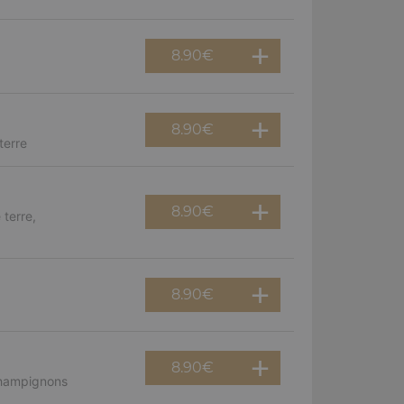
8.90
€
8.90
€
terre
8.90
€
terre,
8.90
€
8.90
€
champignons