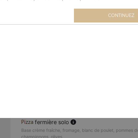
extravagante solo
CONTINUEZ
Base sauce tomate, fromage, blanc de poulet, oignons, m
mexicaine solo
Base sauce tomate, fromage, viande hachée, merguez, oeu
buffalo solo
Base sauce tomate, fromage, sauce barbecue, merguez, 
poivrons, oignons, origan
cannibale solo
Base sauce tomate, fromage, kebab, viande hachée, mer
fermière solo
Base crème fraîche, fromage, blanc de poulet, pommes de
champignons, olives