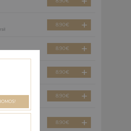
8.90
€
8.90
€
sil
8.90
€
8.90
€
gnons
8.90
€
an
ROMOS!
8.90
€
dinde, champignons