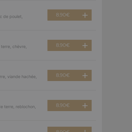
8.90
€
c de poulet,
8.90
€
terre, chèvre,
8.90
€
rre, viande hachée,
8.90
€
e terre, reblochon,