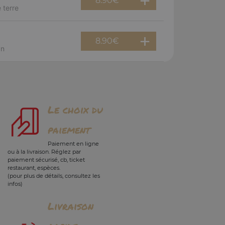
8.90
€
 terre
8.90
€
an
Le choix du
paiement
Paiement en ligne
ou à la livraison. Réglez par
paiement sécurisé, cb, ticket
restaurant, espèces.
(pour plus de détails, consultez les
infos)
Livraison