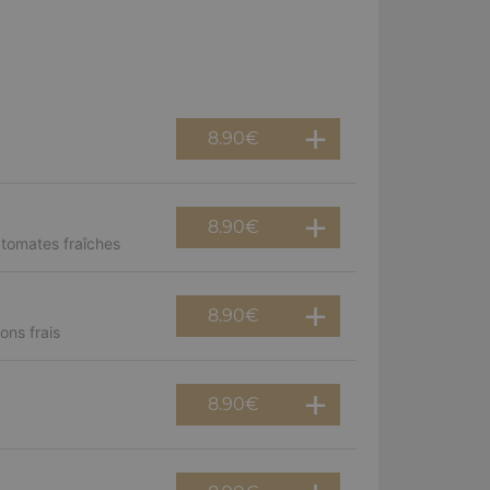
8.90
€
8.90
€
 tomates fraîches
8.90
€
ns frais
8.90
€