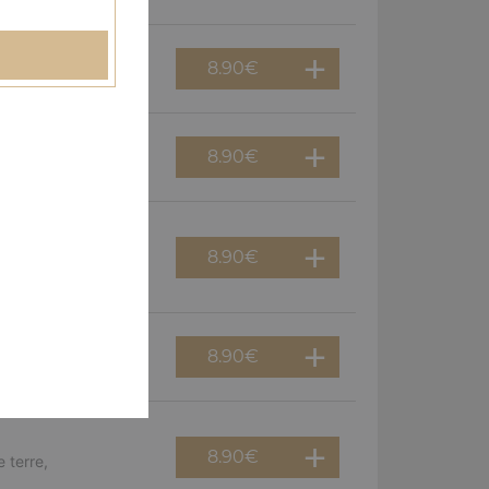
8.90
€
erguez, olives
8.90
€
f, poivrons, olives
8.90
€
viande hachée,
8.90
€
guez, oignons
8.90
€
 terre,