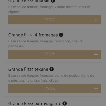
Grande
boursin
Base sauce tomate, fromage, viande hachée, boursin,
oignons
17.90
€
Grande
4 fromages
Base sauce tomate, fromage, reblochon, chèvre,
parmesan
17.90
€
Grande
texane
Base sauce tomate, fromage, blanc de poulet, blanc de
dinde, champignons frais, olives
17.90
€
Grande
extravagante