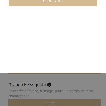
CONTINUEZ
17.90
€
Grande
normande
Base crème fraîche, fromage, blanc de dinde, pommes
de terre, champignons, poivrons
17.90
€
Grande
chèvre miel
Base crème fraîche, fromage, chèvre, parmesan, miel
17.90
€
Grande
gusto
Base crème fraîche, fromage, poulet, pommes de terre,
champignons
17.90
€