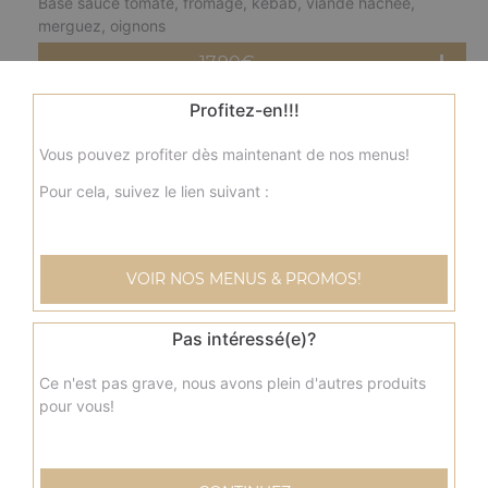
Base sauce tomate, fromage, kebab, viande hachée,
merguez, oignons
17.90
€
Profitez-en!!!
Grande
fermière
Vous pouvez profiter dès maintenant de nos menus!
Base crème fraîche, fromage, blanc de poulet, pommes
de terre, champignons, olives
Pour cela, suivez le lien suivant :
17.90
€
VOIR NOS MENUS & PROMOS!
Grande
nordique
Base crème fraîche, fromage, saumon, olives
Pas intéressé(e)?
17.90
€
Ce n'est pas grave, nous avons plein d'autres produits
pour vous!
Grande
savoyarde
Base crème fraîche, fromage, lardons fumés, pommes de
terre