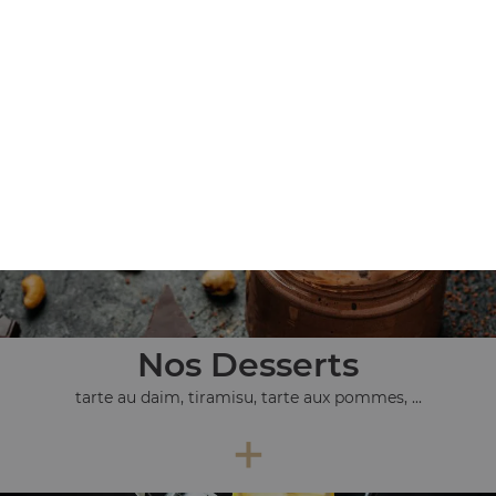
Nos Tex Mex
chicken wings 9 pcs, chicken wings 20 pcs, nuggets 9 pcs,
...
+
Nos Desserts
tarte au daim, tiramisu, tarte aux pommes, ...
+