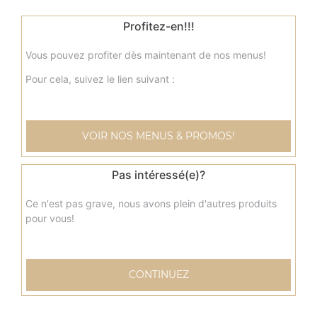
Profitez-en!!!
Vous pouvez profiter dès maintenant de nos menus!
Pour cela, suivez le lien suivant :
Nos Tacos
VOIR NOS MENUS & PROMOS!
menu tacos, menu tacos mexicain, menu tacos cannibal, ...
+
Pas intéressé(e)?
Ce n'est pas grave, nous avons plein d'autres produits
pour vous!
CONTINUEZ