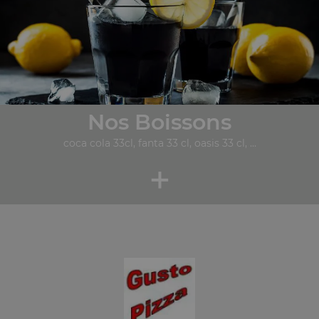
Nos Boissons
coca cola 33cl, fanta 33 cl, oasis 33 cl, ...
+