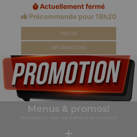
Actuellement fermé
Précommande pour 18h20
AVIS (8)
INFORMATIONS
Menus & promos!
Retrouvez ici tous nos menus et promotions!
+