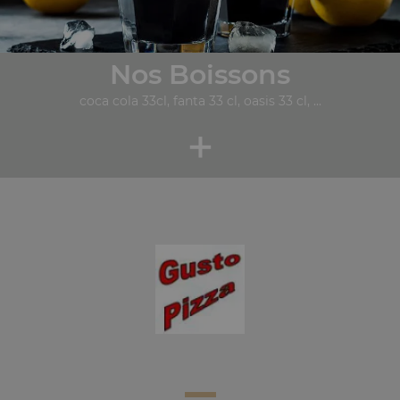
Nos Boissons
coca cola 33cl, fanta 33 cl, oasis 33 cl, ...
+