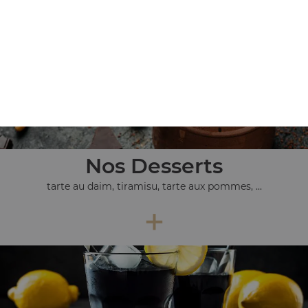
+
Nos Desserts
tarte au daim, tiramisu, tarte aux pommes, ...
+