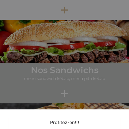
+
Nos Sandwichs
menu sandwich kébab, menu pita kebab
+
Profitez-en!!!