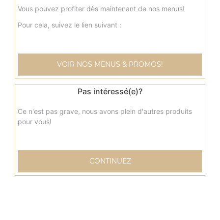
Vous pouvez profiter dès maintenant de nos menus!
Pour cela, suivez le lien suivant :
Nos Tacos
menu tacos, menu tacos mexicain, menu tacos cannibal, ...
VOIR NOS MENUS & PROMOS!
+
Pas intéressé(e)?
Ce n'est pas grave, nous avons plein d'autres produits
pour vous!
CONTINUEZ
Nos Tex Mex
chicken wings 9 pcs, chicken wings 20 pcs, nuggets 9 pcs,
...