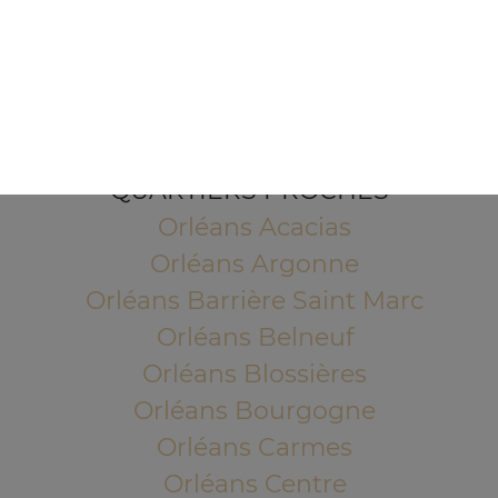
1 Place de l'Indien
45100 ORLEANS
Mentions légales
QUARTIERS PROCHES
Orléans Acacias
Orléans Argonne
Orléans Barrière Saint Marc
Orléans Belneuf
Orléans Blossières
Orléans Bourgogne
Orléans Carmes
Orléans Centre