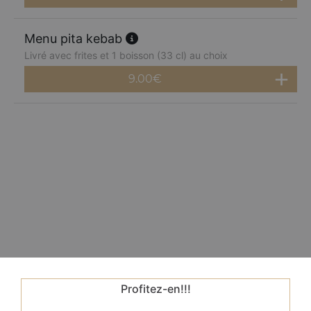
Menu pita kebab
Livré avec frites et 1 boisson (33 cl) au choix
9.00
€
Profitez-en!!!