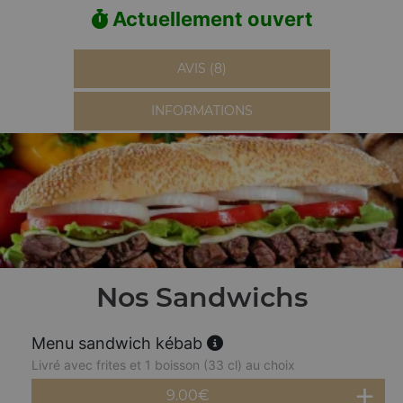
Actuellement ouvert
AVIS (8)
INFORMATIONS
Nos Sandwichs
Menu sandwich kébab
Livré avec frites et 1 boisson (33 cl) au choix
9.00
€