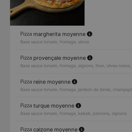
margherita moyenne
Base sauce tomate, fromage, olives
provençale moyenne
Base sauce tomate, fromage, oignons, thon, olives noires,
reine moyenne
Base sauce tomate, fromage, jambon de dinde, champigno
turque moyenne
Base sauce tomate, fromage, kebab, poivrons, oignons
calzone moyenne