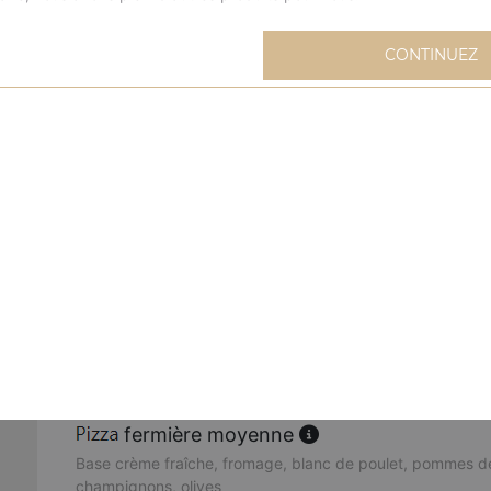
extravagante moyenne
CONTINUEZ
Base sauce tomate, fromage, blanc de poulet, oignons, m
mexicaine moyenne
Base sauce tomate, fromage, viande hachée, merguez, oeu
buffalo moyenne
Base sauce tomate, fromage, sauce barbecue, merguez, 
poivrons, oignons, origan
cannibale moyenne
Base sauce tomate, fromage, kebab, viande hachée, mer
fermière moyenne
Base crème fraîche, fromage, blanc de poulet, pommes de
champignons, olives