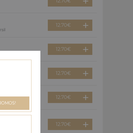
12.70
€
12.70
€
sil
12.70
€
12.70
€
gnons
12.70
€
an
ROMOS!
12.70
€
dinde, champignons