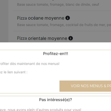
Base sauce tomate, fromage, blanc de dinde, oeuf
océane moyenne
Base sauce tomate, fromage, cocktail de fruits de mer, per
orientale moyenne
Base sauce tomate, fromage, merguez, poivrons, olives
Profitez-en!!!
boursin moyenne
ofiter dès maintenant de nos menus!
Base sauce tomate, fromage, viande hachée, boursin, oi
z le lien suivant :
4 fromages moyenne
Base sauce tomate, fromage, reblochon, chèvre, parmes
VOIR NOS MENUS & P
texane moyenne
Pas intéressé(e)?
Base sauce tomate, fromage, blanc de poulet, blanc de 
ave, nous avons plein d'autres produits pour vous!
frais, olives