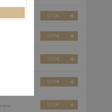
12.70
€
erguez, olives
12.70
€
f, poivrons, olives
12.70
€
viande hachée,
12.70
€
guez, oignons
12.70
€
 terre,