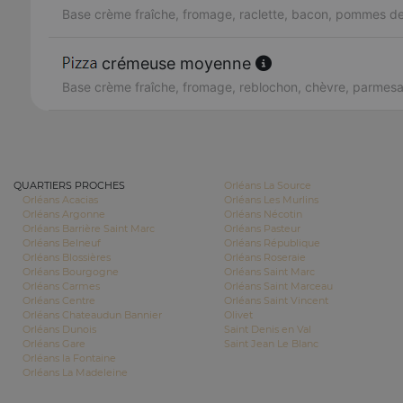
Base crème fraîche, fromage, raclette, bacon, pommes de
crémeuse moyenne
Base crème fraîche, fromage, reblochon, chèvre, parmes
QUARTIERS PROCHES
Orléans La Source
Orléans Acacias
Orléans Les Murlins
Orléans Argonne
Orléans Nécotin
Orléans Barrière Saint Marc
Orléans Pasteur
Orléans Belneuf
Orléans République
Orléans Blossières
Orléans Roseraie
Orléans Bourgogne
Orléans Saint Marc
Orléans Carmes
Orléans Saint Marceau
Orléans Centre
Orléans Saint Vincent
Orléans Chateaudun Bannier
Olivet
Orléans Dunois
Saint Denis en Val
Orléans Gare
Saint Jean Le Blanc
Orléans la Fontaine
Orléans La Madeleine