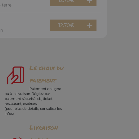
12.70
€
 terre
12.70
€
an
Le choix du
paiement
Paiement en ligne
ou à la livraison. Réglez par
paiement sécurisé, cb, ticket
restaurant, espèces.
(pour plus de détails, consultez les
infos)
Livraison