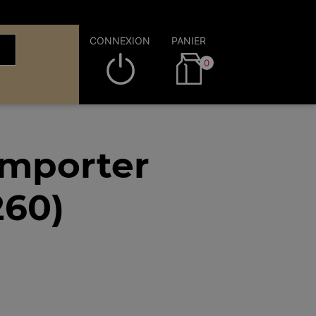
CONNEXION
PANIER
0
emporter
260)