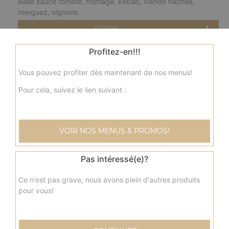
Base sauce tomate, fromage, kebab, viande hachée,
merguez, oignons
8.90
€
Profitez-en!!!
fermière solo
Vous pouvez profiter dès maintenant de nos menus!
Base crème fraîche, fromage, blanc de poulet, pommes
de terre, champignons, olives
Pour cela, suivez le lien suivant :
8.90
€
VOIR NOS MENUS & PROMOS!
nordique solo
Base crème fraîche, fromage, saumon, olives
Pas intéressé(e)?
8.90
€
Ce n'est pas grave, nous avons plein d'autres produits
pour vous!
savoyarde solo
Base crème fraîche, fromage, lardons fumés, pommes de
terre