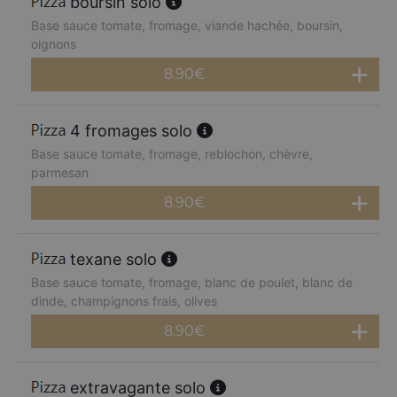
boursin solo
Base sauce tomate, fromage, viande hachée, boursin,
oignons
8.90
€
4 fromages solo
Base sauce tomate, fromage, reblochon, chèvre,
parmesan
8.90
€
texane solo
Base sauce tomate, fromage, blanc de poulet, blanc de
dinde, champignons frais, olives
8.90
€
extravagante solo