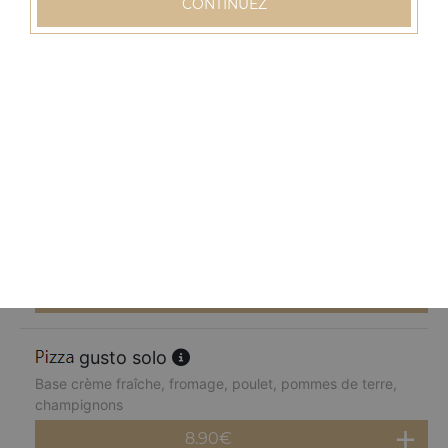
CONTINUEZ
8.90
€
normande solo
Base crème fraîche, fromage, blanc de dinde, pommes
de terre, champignons, poivrons
8.90
€
chèvre miel solo
Base crème fraîche, fromage, chèvre, parmesan, miel
8.90
€
gusto solo
Base crème fraîche, fromage, poulet, pommes de terre,
champignons
8.90
€