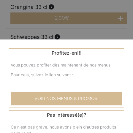
Orangina 33 cl
2.00
€
Schweppes 33 cl
2.00
€
Profitez-en!!!
Vous pouvez profiter dès maintenant de nos menus!
Perrier 33 cl
Pour cela, suivez le lien suivant :
2.00
€
Coca cola 1.25l
VOIR NOS MENUS & PROMOS!
3.50
€
Pas intéressé(e)?
Coca zéro 1,25l
Ce n'est pas grave, nous avons plein d'autres produits