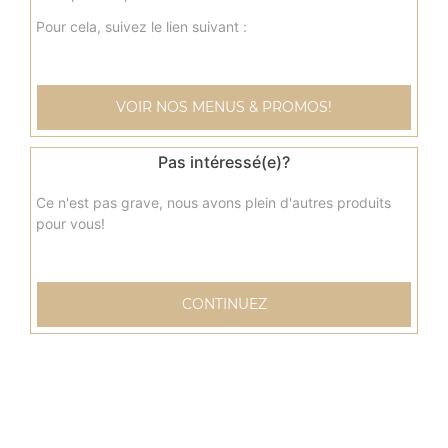
Pour cela, suivez le lien suivant :
Menu tacos delicieux
Sauce fromagère, poulet curry, pommes de terre, viande
hachée, poivrons, olives
VOIR NOS MENUS & PROMOS!
10.00
€
Pas intéressé(e)?
Ce n'est pas grave, nous avons plein d'autres produits
pour vous!
CONTINUEZ