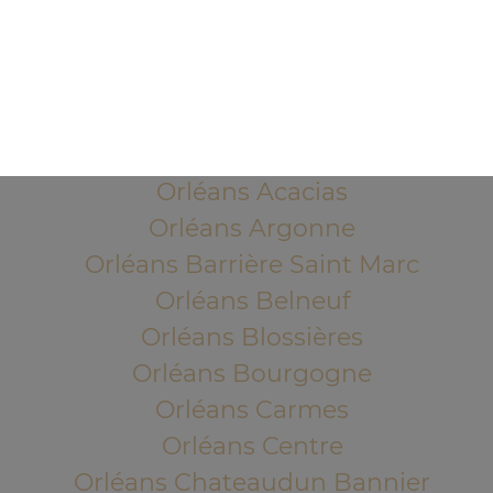
1 Place de l'Indien
45100 ORLEANS
Mentions légales
QUARTIERS PROCHES
Orléans Acacias
Orléans Argonne
Orléans Barrière Saint Marc
Orléans Belneuf
Orléans Blossières
Orléans Bourgogne
Orléans Carmes
Orléans Centre
Orléans Chateaudun Bannier