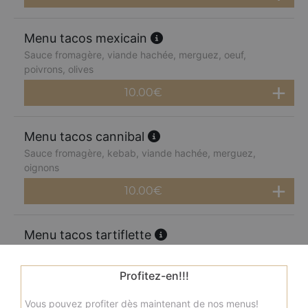
Menu tacos mexicain
Sauce fromagère, viande hachée, merguez, oeuf,
poivrons, olives
10.00
€
Menu tacos cannibal
Sauce fromagère, kebab, viande hachée, merguez,
oignons
10.00
€
Menu tacos tartiflette
Sauce fromagère, oignons, pommes de terre, reblochon,
olives
Profitez-en!!!
10.00
€
Vous pouvez profiter dès maintenant de nos menus!