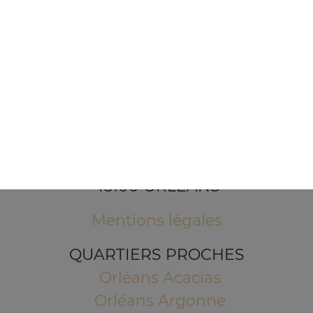
1 Place de l'Indien
45100 ORLEANS
Mentions légales
QUARTIERS PROCHES
Orléans Acacias
Orléans Argonne