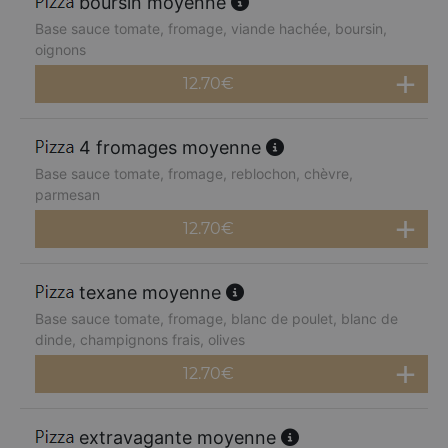
boursin moyenne
Base sauce tomate, fromage, viande hachée, boursin,
oignons
12.70
€
4 fromages moyenne
Base sauce tomate, fromage, reblochon, chèvre,
parmesan
12.70
€
texane moyenne
Base sauce tomate, fromage, blanc de poulet, blanc de
dinde, champignons frais, olives
12.70
€
extravagante moyenne