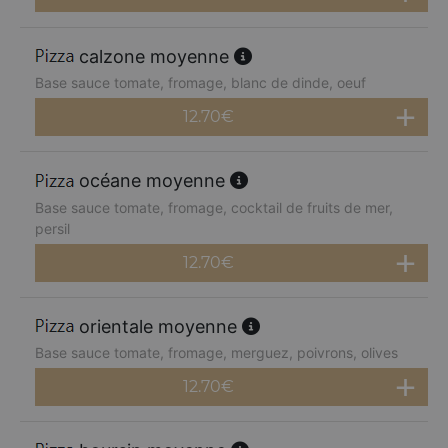
calzone moyenne
Base sauce tomate, fromage, blanc de dinde, oeuf
12.70
€
océane moyenne
Base sauce tomate, fromage, cocktail de fruits de mer,
persil
12.70
€
orientale moyenne
Base sauce tomate, fromage, merguez, poivrons, olives
12.70
€