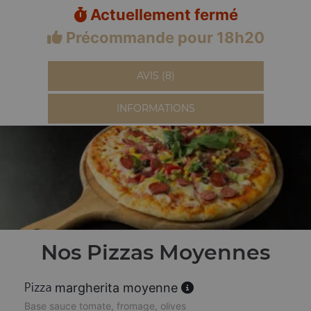
Actuellement fermé
Précommande pour 18h20
AVIS (8)
INFORMATIONS
Nos Pizzas Moyennes
margherita moyenne
Base sauce tomate, fromage, olives