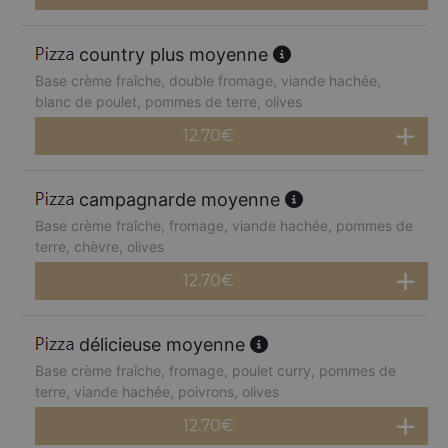
country plus moyenne
Base crème fraîche, double fromage, viande hachée,
blanc de poulet, pommes de terre, olives
12.70
€
campagnarde moyenne
Base crème fraîche, fromage, viande hachée, pommes de
terre, chèvre, olives
12.70
€
délicieuse moyenne
Base crème fraîche, fromage, poulet curry, pommes de
terre, viande hachée, poivrons, olives
12.70
€