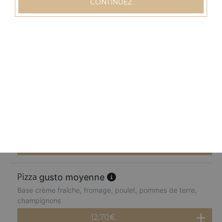
CONTINUEZ
12.70
€
normande moyenne
Base crème fraîche, fromage, blanc de dinde, pommes
de terre, champignons, poivrons
12.70
€
chèvre miel moyenne
Base crème fraîche, fromage, chèvre, parmesan, miel
12.70
€
gusto moyenne
Base crème fraîche, fromage, poulet, pommes de terre,
champignons
12.70
€