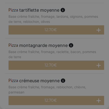
tartiflette moyenne
Base crème fraîche, fromage, lardons, oignons, pommes
de terre, reblochon, olives
12.70
€
montagnarde moyenne
Base crème fraîche, fromage, raclette, bacon, pommes
de terre
12.70
€
crémeuse moyenne
Base crème fraîche, fromage, reblochon, chèvre,
parmesan
12.70
€