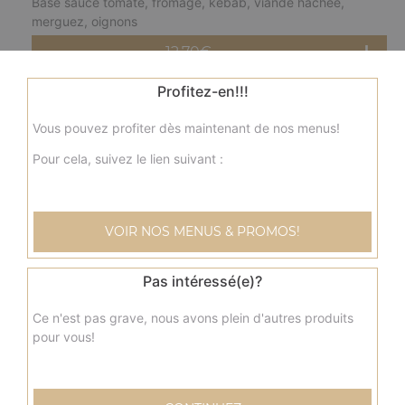
Base sauce tomate, fromage, kebab, viande hachée,
merguez, oignons
12.70
€
Profitez-en!!!
fermière moyenne
Vous pouvez profiter dès maintenant de nos menus!
Base crème fraîche, fromage, blanc de poulet, pommes
de terre, champignons, olives
Pour cela, suivez le lien suivant :
12.70
€
VOIR NOS MENUS & PROMOS!
nordique moyenne
Base crème fraîche, fromage, saumon, olives
Pas intéressé(e)?
12.70
€
Ce n'est pas grave, nous avons plein d'autres produits
pour vous!
savoyarde moyenne
Base crème fraîche, fromage, lardons fumés, pommes de
terre