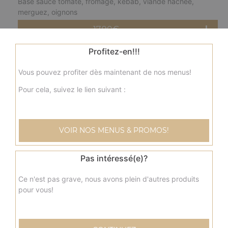
Base sauce tomate, fromage, kebab, viande hachée,
merguez, oignons
17.90
€
Profitez-en!!!
Grande
fermière
Vous pouvez profiter dès maintenant de nos menus!
Base crème fraîche, fromage, blanc de poulet, pommes
de terre, champignons, olives
Pour cela, suivez le lien suivant :
17.90
€
VOIR NOS MENUS & PROMOS!
Grande
nordique
Base crème fraîche, fromage, saumon, olives
Pas intéressé(e)?
17.90
€
Ce n'est pas grave, nous avons plein d'autres produits
pour vous!
Grande
savoyarde
Base crème fraîche, fromage, lardons fumés, pommes de
terre