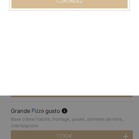
CONTINUEZ
17.90
€
Grande
normande
Base crème fraîche, fromage, blanc de dinde, pommes
de terre, champignons, poivrons
17.90
€
Grande
chèvre miel
Base crème fraîche, fromage, chèvre, parmesan, miel
17.90
€
Grande
gusto
Base crème fraîche, fromage, poulet, pommes de terre,
champignons
17.90
€