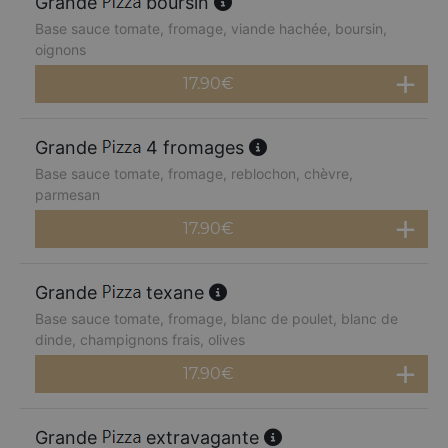
Grande
boursin
Base sauce tomate, fromage, viande hachée, boursin,
oignons
17.90
€
Grande
4 fromages
Base sauce tomate, fromage, reblochon, chèvre,
parmesan
17.90
€
Grande
texane
Base sauce tomate, fromage, blanc de poulet, blanc de
dinde, champignons frais, olives
17.90
€
Grande
extravagante