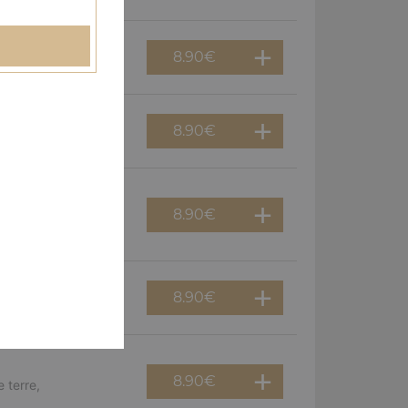
8.90
€
erguez, olives
8.90
€
f, poivrons, olives
8.90
€
viande hachée,
8.90
€
guez, oignons
8.90
€
 terre,