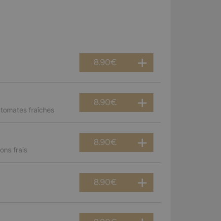
8.90
€
8.90
€
 tomates fraîches
8.90
€
ns frais
8.90
€