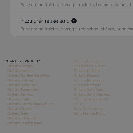
Base crème fraîche, fromage, raclette, bacon, pommes de
crémeuse solo
Base crème fraîche, fromage, reblochon, chèvre, parmes
QUARTIERS PROCHES
Orléans La Source
Orléans Acacias
Orléans Les Murlins
Orléans Argonne
Orléans Nécotin
Orléans Barrière Saint Marc
Orléans Pasteur
Orléans Belneuf
Orléans République
Orléans Blossières
Orléans Roseraie
Orléans Bourgogne
Orléans Saint Marc
Orléans Carmes
Orléans Saint Marceau
Orléans Centre
Orléans Saint Vincent
Orléans Chateaudun Bannier
Olivet
Orléans Dunois
Saint Denis en Val
Orléans Gare
Saint Jean Le Blanc
Orléans la Fontaine
Orléans La Madeleine