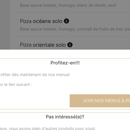
Base sauce tomate, fromage, blanc de dinde, oeuf
océane solo
Base sauce tomate, fromage, cocktail de fruits de mer, per
orientale solo
Base sauce tomate, fromage, merguez, poivrons, olives
Profitez-en!!!
boursin solo
ofiter dès maintenant de nos menus!
Base sauce tomate, fromage, viande hachée, boursin, oi
z le lien suivant :
4 fromages solo
Base sauce tomate, fromage, reblochon, chèvre, parmes
VOIR NOS MENUS & P
texane solo
Pas intéressé(e)?
Base sauce tomate, fromage, blanc de poulet, blanc de 
ave, nous avons plein d'autres produits pour vous!
frais, olives