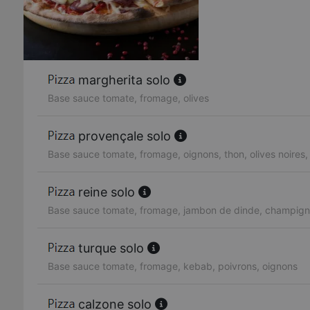
margherita solo
Base sauce tomate, fromage, olives
provençale solo
Base sauce tomate, fromage, oignons, thon, olives noires,
reine solo
Base sauce tomate, fromage, jambon de dinde, champigno
turque solo
Base sauce tomate, fromage, kebab, poivrons, oignons
calzone solo