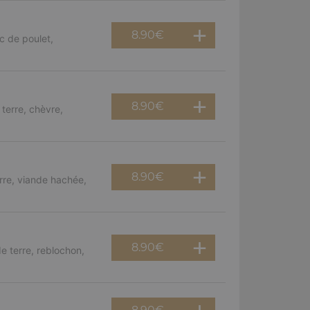
8.90
€
c de poulet,
8.90
€
terre, chèvre,
8.90
€
rre, viande hachée,
8.90
€
e terre, reblochon,