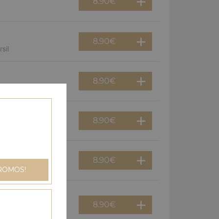
8.90
€
8.90
€
sil
8.90
€
8.90
€
gnons
8.90
€
an
ROMOS!
8.90
€
dinde, champignons