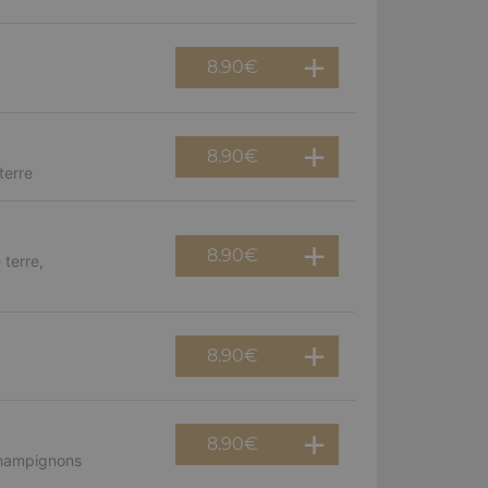
8.90
€
8.90
€
terre
8.90
€
terre,
8.90
€
8.90
€
champignons