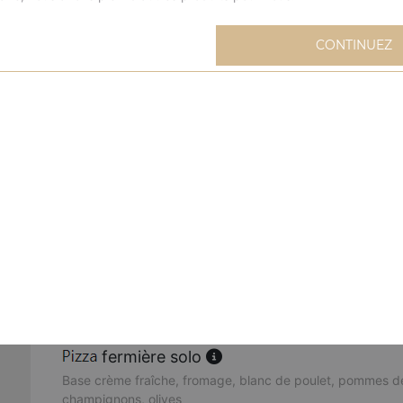
extravagante solo
CONTINUEZ
Base sauce tomate, fromage, blanc de poulet, oignons, m
mexicaine solo
Base sauce tomate, fromage, viande hachée, merguez, oeu
buffalo solo
Base sauce tomate, fromage, sauce barbecue, merguez, 
poivrons, oignons, origan
cannibale solo
Base sauce tomate, fromage, kebab, viande hachée, mer
fermière solo
Base crème fraîche, fromage, blanc de poulet, pommes de
champignons, olives