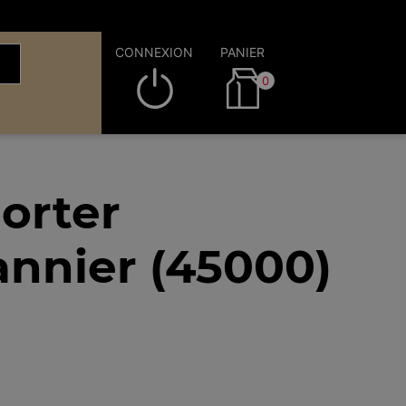
CONNEXION
PANIER
0
orter
nnier (45000)