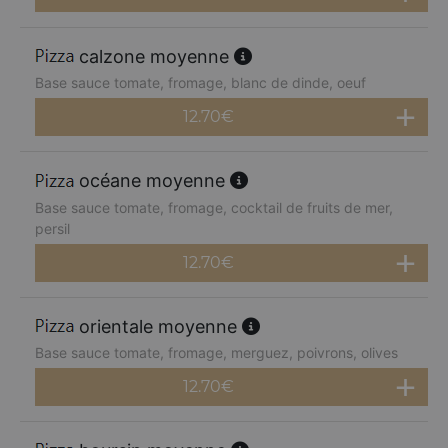
calzone moyenne
Base sauce tomate, fromage, blanc de dinde, oeuf
12.70
€
océane moyenne
Base sauce tomate, fromage, cocktail de fruits de mer,
persil
12.70
€
orientale moyenne
Base sauce tomate, fromage, merguez, poivrons, olives
12.70
€