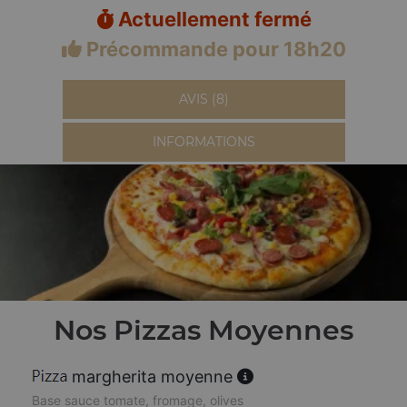
Actuellement fermé
Précommande pour 18h20
AVIS (8)
INFORMATIONS
Nos Pizzas Moyennes
margherita moyenne
Base sauce tomate, fromage, olives