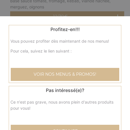
Base sauce tomate, fromage, kebab, viande hachée,
merguez, oignons
12.70
€
Profitez-en!!!
fermière moyenne
Vous pouvez profiter dès maintenant de nos menus!
Base crème fraîche, fromage, blanc de poulet, pommes
de terre, champignons, olives
Pour cela, suivez le lien suivant :
12.70
€
VOIR NOS MENUS & PROMOS!
nordique moyenne
Base crème fraîche, fromage, saumon, olives
Pas intéressé(e)?
12.70
€
Ce n'est pas grave, nous avons plein d'autres produits
pour vous!
savoyarde moyenne
Base crème fraîche, fromage, lardons fumés, pommes de
terre