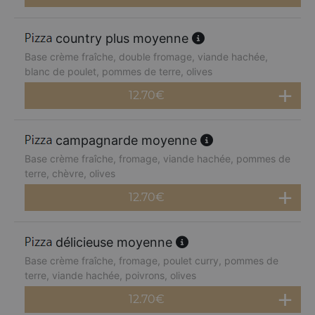
country plus moyenne
Base crème fraîche, double fromage, viande hachée,
blanc de poulet, pommes de terre, olives
12.70
€
campagnarde moyenne
Base crème fraîche, fromage, viande hachée, pommes de
terre, chèvre, olives
12.70
€
délicieuse moyenne
Base crème fraîche, fromage, poulet curry, pommes de
terre, viande hachée, poivrons, olives
12.70
€