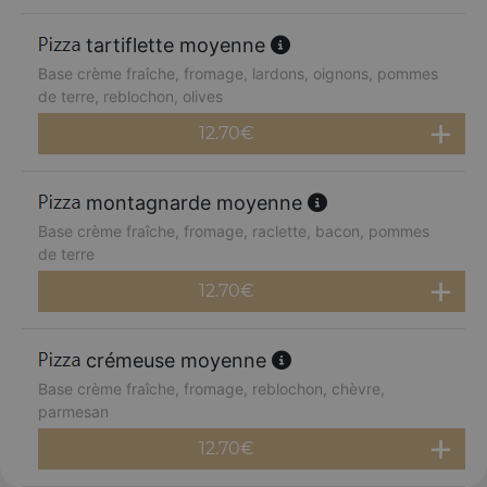
tartiflette moyenne
Base crème fraîche, fromage, lardons, oignons, pommes
de terre, reblochon, olives
12.70
€
montagnarde moyenne
Base crème fraîche, fromage, raclette, bacon, pommes
de terre
12.70
€
crémeuse moyenne
Base crème fraîche, fromage, reblochon, chèvre,
parmesan
12.70
€