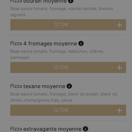
boursin moyenne
Base sauce tomate, fromage, viande hachée, boursin,
oignons
12.70
€
4 fromages moyenne
Base sauce tomate, fromage, reblochon, chèvre,
parmesan
12.70
€
texane moyenne
Base sauce tomate, fromage, blanc de poulet, blanc de
dinde, champignons frais, olives
12.70
€
extravagante moyenne