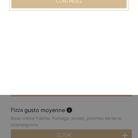
CONTINUEZ
12.70
€
normande moyenne
Base crème fraîche, fromage, blanc de dinde, pommes
de terre, champignons, poivrons
12.70
€
chèvre miel moyenne
Base crème fraîche, fromage, chèvre, parmesan, miel
12.70
€
gusto moyenne
Base crème fraîche, fromage, poulet, pommes de terre,
champignons
12.70
€