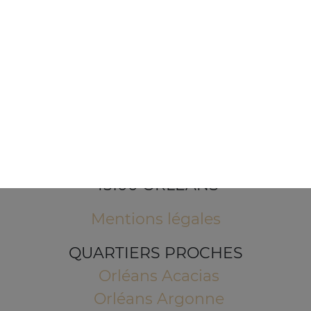
1 Place de l'Indien
45100 ORLEANS
Mentions légales
QUARTIERS PROCHES
Orléans Acacias
Orléans Argonne