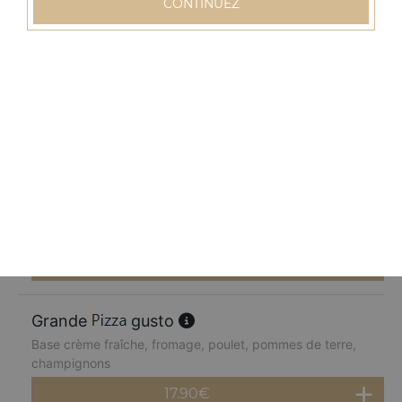
CONTINUEZ
17.90
€
Grande
normande
Base crème fraîche, fromage, blanc de dinde, pommes
de terre, champignons, poivrons
17.90
€
Grande
chèvre miel
Base crème fraîche, fromage, chèvre, parmesan, miel
17.90
€
Grande
gusto
Base crème fraîche, fromage, poulet, pommes de terre,
champignons
17.90
€