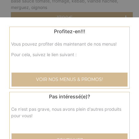
Base sauce tomate, fromage, kebab, viande hachée,
merguez, oignons
17.90
€
Profitez-en!!!
Grande
fermière
Vous pouvez profiter dès maintenant de nos menus!
Base crème fraîche, fromage, blanc de poulet, pommes
de terre, champignons, olives
Pour cela, suivez le lien suivant :
17.90
€
VOIR NOS MENUS & PROMOS!
Grande
nordique
Base crème fraîche, fromage, saumon, olives
Pas intéressé(e)?
17.90
€
Ce n'est pas grave, nous avons plein d'autres produits
pour vous!
Grande
savoyarde
Base crème fraîche, fromage, lardons fumés, pommes de
terre