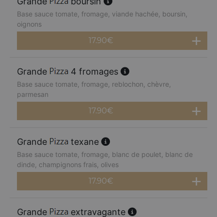
Grande
boursin
Base sauce tomate, fromage, viande hachée, boursin,
oignons
17.90
€
Grande
4 fromages
Base sauce tomate, fromage, reblochon, chèvre,
parmesan
17.90
€
Grande
texane
Base sauce tomate, fromage, blanc de poulet, blanc de
dinde, champignons frais, olives
17.90
€
Grande
extravagante