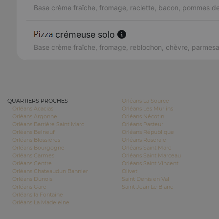
Base crème fraîche, fromage, raclette, bacon, pommes de
crémeuse solo
Base crème fraîche, fromage, reblochon, chèvre, parmes
QUARTIERS PROCHES
Orléans La Source
Orléans Acacias
Orléans Les Murlins
Orléans Argonne
Orléans Nécotin
Orléans Barrière Saint Marc
Orléans Pasteur
Orléans Belneuf
Orléans République
Orléans Blossières
Orléans Roseraie
Orléans Bourgogne
Orléans Saint Marc
Orléans Carmes
Orléans Saint Marceau
Orléans Centre
Orléans Saint Vincent
Orléans Chateaudun Bannier
Olivet
Orléans Dunois
Saint Denis en Val
Orléans Gare
Saint Jean Le Blanc
Orléans la Fontaine
Orléans La Madeleine