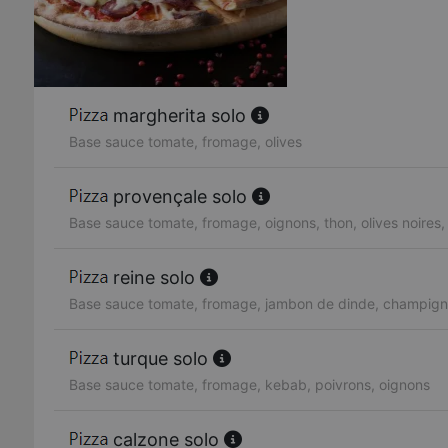
margherita solo
Base sauce tomate, fromage, olives
provençale solo
Base sauce tomate, fromage, oignons, thon, olives noires,
reine solo
Base sauce tomate, fromage, jambon de dinde, champigno
turque solo
Base sauce tomate, fromage, kebab, poivrons, oignons
calzone solo