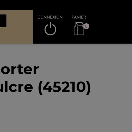
CONNEXION
PANIER
0
orter
lcre (45210)