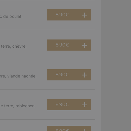
8.90
€
c de poulet,
8.90
€
terre, chèvre,
8.90
€
rre, viande hachée,
8.90
€
e terre, reblochon,