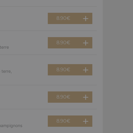
8.90
€
8.90
€
terre
8.90
€
terre,
8.90
€
8.90
€
champignons