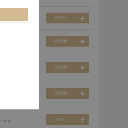
8.90
€
erguez, olives
8.90
€
f, poivrons, olives
8.90
€
viande hachée,
8.90
€
guez, oignons
8.90
€
 terre,