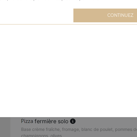
extravagante solo
CONTINUEZ
Base sauce tomate, fromage, blanc de poulet, oignons, m
mexicaine solo
Base sauce tomate, fromage, viande hachée, merguez, oeu
buffalo solo
Base sauce tomate, fromage, sauce barbecue, merguez, 
poivrons, oignons, origan
cannibale solo
Base sauce tomate, fromage, kebab, viande hachée, mer
fermière solo
Base crème fraîche, fromage, blanc de poulet, pommes de
champignons, olives