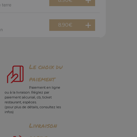
8.90
€
 terre
8.90
€
an
Le choix du
paiement
Paiement en ligne
ou à la livraison. Réglez par
paiement sécurisé, cb, ticket
restaurant, espèces.
(pour plus de détails, consultez les
infos)
Livraison