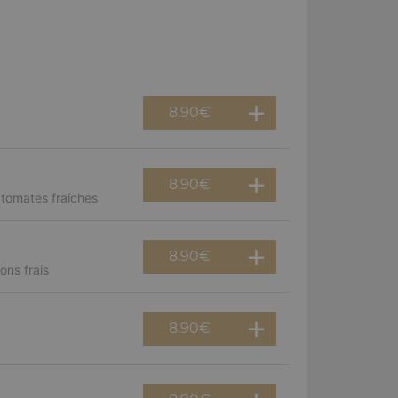
8.90
€
8.90
€
 tomates fraîches
8.90
€
ns frais
8.90
€