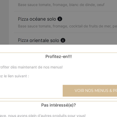
Base sauce tomate, fromage, blanc de dinde, oeuf
océane solo
Base sauce tomate, fromage, cocktail de fruits de mer, per
orientale solo
Base sauce tomate, fromage, merguez, poivrons, olives
Profitez-en!!!
boursin solo
ofiter dès maintenant de nos menus!
Base sauce tomate, fromage, viande hachée, boursin, oi
z le lien suivant :
4 fromages solo
Base sauce tomate, fromage, reblochon, chèvre, parmes
VOIR NOS MENUS & P
texane solo
Pas intéressé(e)?
Base sauce tomate, fromage, blanc de poulet, blanc de 
ave, nous avons plein d'autres produits pour vous!
frais, olives