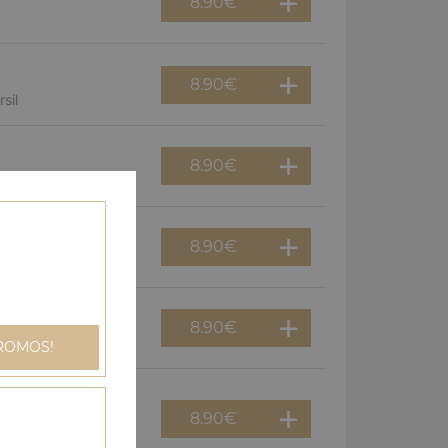
8.90
€
8.90
€
sil
8.90
€
8.90
€
gnons
8.90
€
an
ROMOS!
8.90
€
dinde, champignons