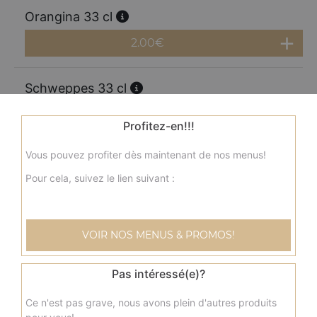
Orangina 33 cl
2.00
€
Schweppes 33 cl
2.00
€
Profitez-en!!!
Vous pouvez profiter dès maintenant de nos menus!
Perrier 33 cl
Pour cela, suivez le lien suivant :
2.00
€
Coca cola 1.25l
VOIR NOS MENUS & PROMOS!
3.50
€
Pas intéressé(e)?
Coca zéro 1,25l
Ce n'est pas grave, nous avons plein d'autres produits