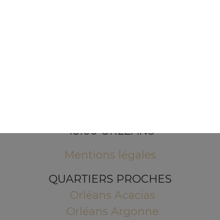
1 Place de l'Indien
45100 ORLEANS
Mentions légales
QUARTIERS PROCHES
Orléans Acacias
Orléans Argonne