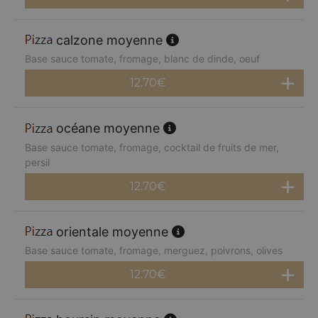
calzone moyenne
Base sauce tomate, fromage, blanc de dinde, oeuf
12.70
€
océane moyenne
Base sauce tomate, fromage, cocktail de fruits de mer,
persil
12.70
€
orientale moyenne
Base sauce tomate, fromage, merguez, poivrons, olives
12.70
€