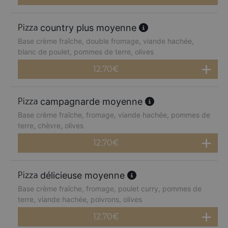
country plus moyenne
Base crème fraîche, double fromage, viande hachée,
blanc de poulet, pommes de terre, olives
12.70
€
campagnarde moyenne
Base crème fraîche, fromage, viande hachée, pommes de
terre, chèvre, olives
12.70
€
délicieuse moyenne
Base crème fraîche, fromage, poulet curry, pommes de
terre, viande hachée, poivrons, olives
12.70
€