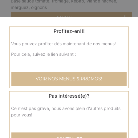
Base sauce tomate, fromage, kebab, viande hachée,
merguez, oignons
12.70
€
Profitez-en!!!
fermière moyenne
Vous pouvez profiter dès maintenant de nos menus!
Base crème fraîche, fromage, blanc de poulet, pommes
de terre, champignons, olives
Pour cela, suivez le lien suivant :
12.70
€
VOIR NOS MENUS & PROMOS!
nordique moyenne
Base crème fraîche, fromage, saumon, olives
Pas intéressé(e)?
12.70
€
Ce n'est pas grave, nous avons plein d'autres produits
pour vous!
savoyarde moyenne
Base crème fraîche, fromage, lardons fumés, pommes de
terre