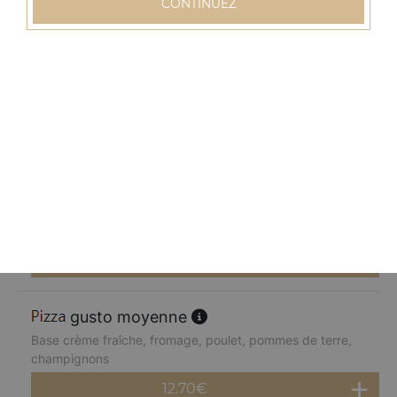
CONTINUEZ
12.70
€
normande moyenne
Base crème fraîche, fromage, blanc de dinde, pommes
de terre, champignons, poivrons
12.70
€
chèvre miel moyenne
Base crème fraîche, fromage, chèvre, parmesan, miel
12.70
€
gusto moyenne
Base crème fraîche, fromage, poulet, pommes de terre,
champignons
12.70
€