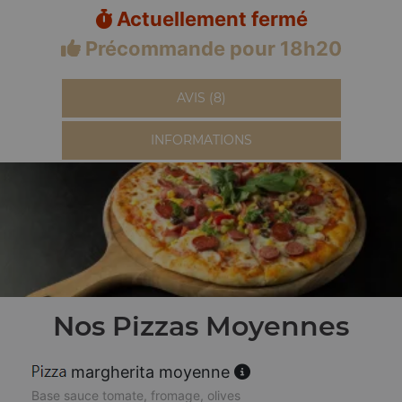
Actuellement fermé
Précommande pour 18h20
AVIS (8)
INFORMATIONS
Nos Pizzas Moyennes
margherita moyenne
Base sauce tomate, fromage, olives