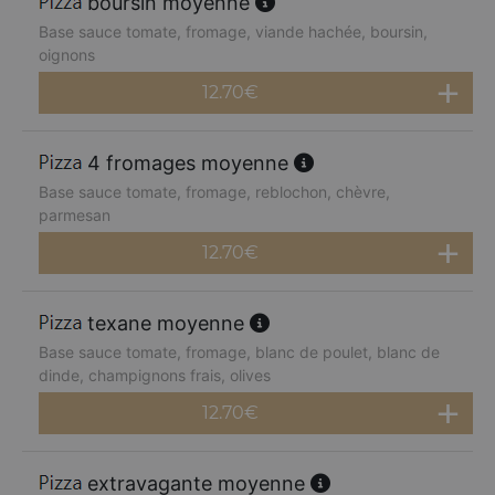
boursin moyenne
Base sauce tomate, fromage, viande hachée, boursin,
oignons
12.70
€
4 fromages moyenne
Base sauce tomate, fromage, reblochon, chèvre,
parmesan
12.70
€
texane moyenne
Base sauce tomate, fromage, blanc de poulet, blanc de
dinde, champignons frais, olives
12.70
€
extravagante moyenne