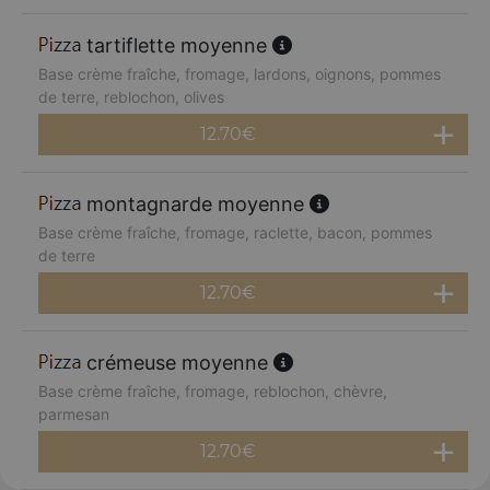
tartiflette moyenne
Base crème fraîche, fromage, lardons, oignons, pommes
de terre, reblochon, olives
12.70
€
montagnarde moyenne
Base crème fraîche, fromage, raclette, bacon, pommes
de terre
12.70
€
crémeuse moyenne
Base crème fraîche, fromage, reblochon, chèvre,
parmesan
12.70
€