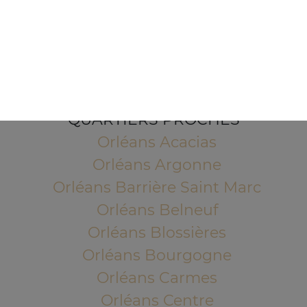
1 Place de l'Indien
45100 ORLEANS
Mentions légales
QUARTIERS PROCHES
Orléans Acacias
Orléans Argonne
Orléans Barrière Saint Marc
Orléans Belneuf
Orléans Blossières
Orléans Bourgogne
Orléans Carmes
Orléans Centre