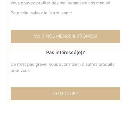
10.00
€
Vous pouvez profiter dès maintenant de nos menus!
Pour cela, suivez le lien suivant :
Menu tacos delicieux
Sauce fromagère, poulet curry, pommes de terre, viande
hachée, poivrons, olives
VOIR NOS MENUS & PROMOS!
10.00
€
Pas intéressé(e)?
Ce n'est pas grave, nous avons plein d'autres produits
pour vous!
CONTINUEZ