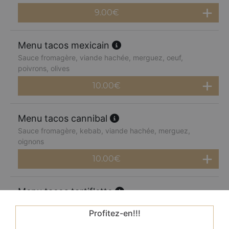
9.00
€
Menu tacos mexicain
Sauce fromagère, viande hachée, merguez, oeuf,
poivrons, olives
10.00
€
Menu tacos cannibal
Sauce fromagère, kebab, viande hachée, merguez,
oignons
10.00
€
Menu tacos tartiflette
Sauce fromagère, oignons, pommes de terre, reblochon,
Profitez-en!!!
olives