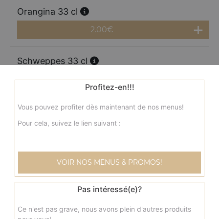
Orangina 33 cl
2.00
€
Schweppes 33 cl
2.00
€
Profitez-en!!!
Vous pouvez profiter dès maintenant de nos menus!
Perrier 33 cl
Pour cela, suivez le lien suivant :
2.00
€
Coca cola 1.25l
VOIR NOS MENUS & PROMOS!
3.50
€
Pas intéressé(e)?
Coca zéro 1,25l
Ce n'est pas grave, nous avons plein d'autres produits