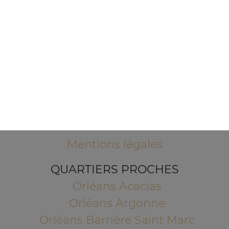
1 Place de l'Indien
45100 ORLEANS
Mentions légales
QUARTIERS PROCHES
Orléans Acacias
Orléans Argonne
Orléans Barrière Saint Marc