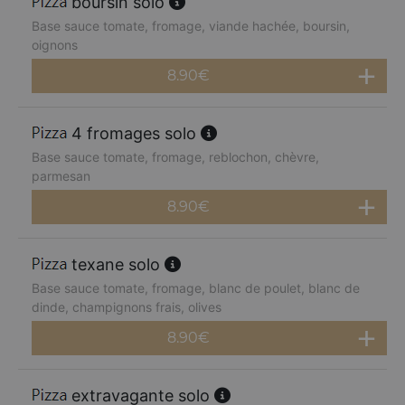
boursin solo
Base sauce tomate, fromage, viande hachée, boursin,
oignons
8.90
€
4 fromages solo
Base sauce tomate, fromage, reblochon, chèvre,
parmesan
8.90
€
texane solo
Base sauce tomate, fromage, blanc de poulet, blanc de
dinde, champignons frais, olives
8.90
€
extravagante solo