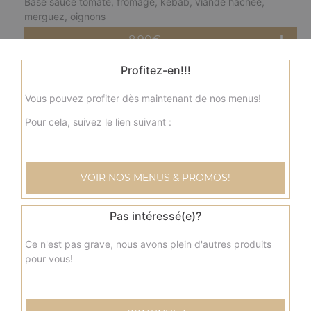
Base sauce tomate, fromage, kebab, viande hachée,
merguez, oignons
8.90
€
Profitez-en!!!
fermière solo
Vous pouvez profiter dès maintenant de nos menus!
Base crème fraîche, fromage, blanc de poulet, pommes
de terre, champignons, olives
Pour cela, suivez le lien suivant :
8.90
€
VOIR NOS MENUS & PROMOS!
nordique solo
Base crème fraîche, fromage, saumon, olives
Pas intéressé(e)?
8.90
€
Ce n'est pas grave, nous avons plein d'autres produits
pour vous!
savoyarde solo
Base crème fraîche, fromage, lardons fumés, pommes de
terre