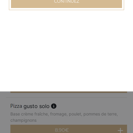
CONTINUEZ
8.90
€
normande solo
Base crème fraîche, fromage, blanc de dinde, pommes
de terre, champignons, poivrons
8.90
€
chèvre miel solo
Base crème fraîche, fromage, chèvre, parmesan, miel
8.90
€
gusto solo
Base crème fraîche, fromage, poulet, pommes de terre,
champignons
8.90
€