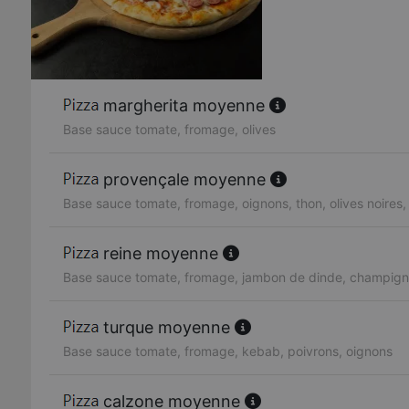
margherita moyenne
Base sauce tomate, fromage, olives
provençale moyenne
Base sauce tomate, fromage, oignons, thon, olives noires,
reine moyenne
Base sauce tomate, fromage, jambon de dinde, champigno
turque moyenne
Base sauce tomate, fromage, kebab, poivrons, oignons
calzone moyenne