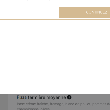
extravagante moyenne
CONTINUEZ
Base sauce tomate, fromage, blanc de poulet, oignons, m
mexicaine moyenne
Base sauce tomate, fromage, viande hachée, merguez, oeu
buffalo moyenne
Base sauce tomate, fromage, sauce barbecue, merguez, 
poivrons, oignons, origan
cannibale moyenne
Base sauce tomate, fromage, kebab, viande hachée, mer
fermière moyenne
Base crème fraîche, fromage, blanc de poulet, pommes de
champignons, olives