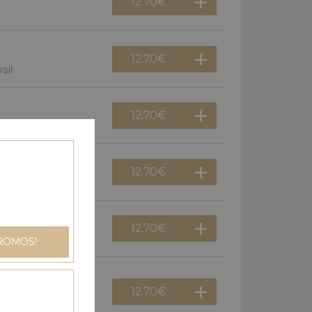
12.70
€
12.70
€
sil
12.70
€
12.70
€
gnons
12.70
€
an
ROMOS!
12.70
€
dinde, champignons