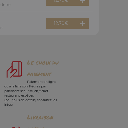
12.70
€
 terre
12.70
€
an
Le choix du
paiement
Paiement en ligne
ou à la livraison. Réglez par
paiement sécurisé, cb, ticket
restaurant, espèces.
(pour plus de détails, consultez les
infos)
Livraison