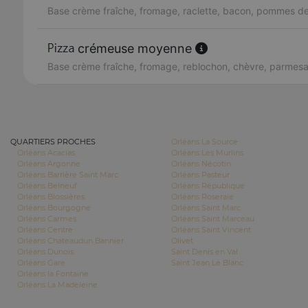
Base crème fraîche, fromage, raclette, bacon, pommes de
crémeuse moyenne
Base crème fraîche, fromage, reblochon, chèvre, parmes
QUARTIERS PROCHES
Orléans La Source
Orléans Acacias
Orléans Les Murlins
Orléans Argonne
Orléans Nécotin
Orléans Barrière Saint Marc
Orléans Pasteur
Orléans Belneuf
Orléans République
Orléans Blossières
Orléans Roseraie
Orléans Bourgogne
Orléans Saint Marc
Orléans Carmes
Orléans Saint Marceau
Orléans Centre
Orléans Saint Vincent
Orléans Chateaudun Bannier
Olivet
Orléans Dunois
Saint Denis en Val
Orléans Gare
Saint Jean Le Blanc
Orléans la Fontaine
Orléans La Madeleine