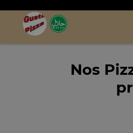
Nos Piz
pr