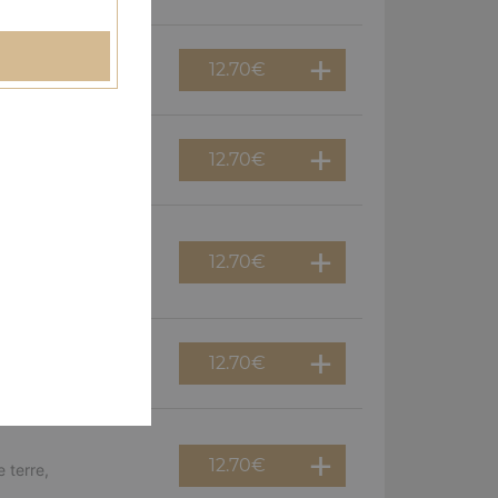
12.70
€
erguez, olives
12.70
€
f, poivrons, olives
12.70
€
viande hachée,
12.70
€
guez, oignons
12.70
€
 terre,