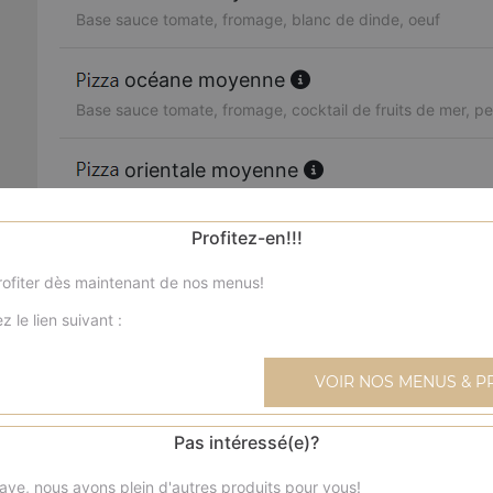
Base sauce tomate, fromage, blanc de dinde, oeuf
océane moyenne
Base sauce tomate, fromage, cocktail de fruits de mer, per
orientale moyenne
Base sauce tomate, fromage, merguez, poivrons, olives
Profitez-en!!!
boursin moyenne
ofiter dès maintenant de nos menus!
Base sauce tomate, fromage, viande hachée, boursin, oi
z le lien suivant :
4 fromages moyenne
Base sauce tomate, fromage, reblochon, chèvre, parmes
VOIR NOS MENUS & P
texane moyenne
Pas intéressé(e)?
Base sauce tomate, fromage, blanc de poulet, blanc de 
ave, nous avons plein d'autres produits pour vous!
frais, olives