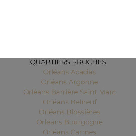
1 Place de l'Indien
45100 ORLEANS
Mentions légales
QUARTIERS PROCHES
Orléans Acacias
Orléans Argonne
Orléans Barrière Saint Marc
Orléans Belneuf
Orléans Blossières
Orléans Bourgogne
Orléans Carmes