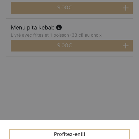
9.00
€
Menu pita kebab
Livré avec frites et 1 boisson (33 cl) au choix
9.00
€
Profitez-en!!!