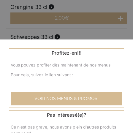
Orangina 33 cl
2.00
€
Schweppes 33 cl
2.00
€
Profitez-en!!!
Vous pouvez profiter dès maintenant de nos menus!
Perrier 33 cl
Pour cela, suivez le lien suivant :
2.00
€
Coca cola 1.25l
VOIR NOS MENUS & PROMOS!
3.50
€
Pas intéressé(e)?
Coca zéro 1,25l
Ce n'est pas grave, nous avons plein d'autres produits