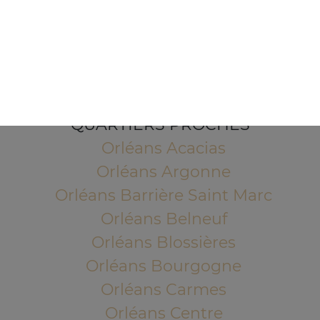
1 Place de l'Indien
45100 ORLEANS
Mentions légales
QUARTIERS PROCHES
Orléans Acacias
Orléans Argonne
Orléans Barrière Saint Marc
Orléans Belneuf
Orléans Blossières
Orléans Bourgogne
Orléans Carmes
Orléans Centre