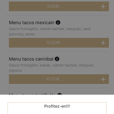
9.00
€
Menu tacos mexicain
Sauce fromagère, viande hachée, merguez, oeuf,
poivrons, olives
10.00
€
Menu tacos cannibal
Sauce fromagère, kebab, viande hachée, merguez,
oignons
10.00
€
Menu tacos tartiflette
Sauce fromagère, oignons, pommes de terre, reblochon,
Profitez-en!!!
olives