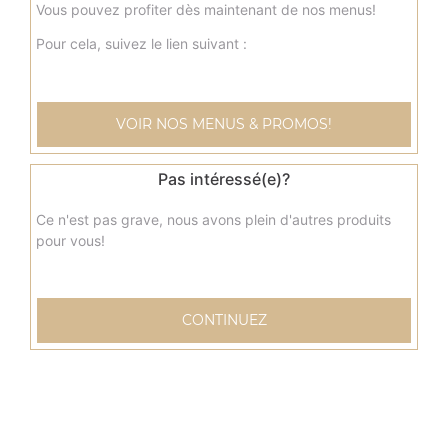
10.00
€
Vous pouvez profiter dès maintenant de nos menus!
Pour cela, suivez le lien suivant :
Menu tacos delicieux
Sauce fromagère, poulet curry, pommes de terre, viande
hachée, poivrons, olives
VOIR NOS MENUS & PROMOS!
10.00
€
Pas intéressé(e)?
Ce n'est pas grave, nous avons plein d'autres produits
pour vous!
CONTINUEZ