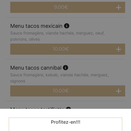
9.00
€
Menu tacos mexicain
Sauce fromagère, viande hachée, merguez, oeuf,
poivrons, olives
10.00
€
Menu tacos cannibal
Sauce fromagère, kebab, viande hachée, merguez,
oignons
10.00
€
Menu tacos tartiflette
Sauce fromagère, oignons, pommes de terre, reblochon,
Profitez-en!!!
olives