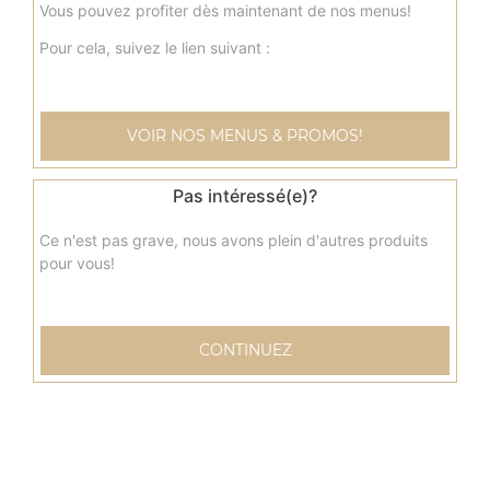
10.00
€
Vous pouvez profiter dès maintenant de nos menus!
Pour cela, suivez le lien suivant :
Menu tacos delicieux
Sauce fromagère, poulet curry, pommes de terre, viande
hachée, poivrons, olives
VOIR NOS MENUS & PROMOS!
10.00
€
Pas intéressé(e)?
Ce n'est pas grave, nous avons plein d'autres produits
pour vous!
CONTINUEZ