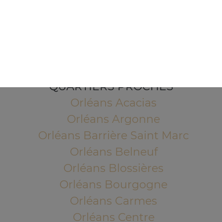
1 Place de l'Indien
45100 ORLEANS
Mentions légales
QUARTIERS PROCHES
Orléans Acacias
Orléans Argonne
Orléans Barrière Saint Marc
Orléans Belneuf
Orléans Blossières
Orléans Bourgogne
Orléans Carmes
Orléans Centre