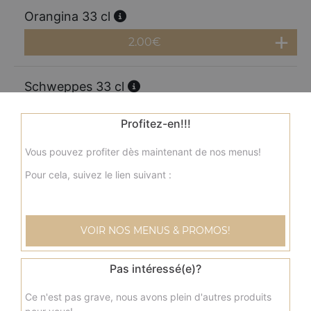
Orangina 33 cl
2.00
€
Schweppes 33 cl
2.00
€
Profitez-en!!!
Vous pouvez profiter dès maintenant de nos menus!
Perrier 33 cl
Pour cela, suivez le lien suivant :
2.00
€
Coca cola 1.25l
VOIR NOS MENUS & PROMOS!
3.50
€
Pas intéressé(e)?
Coca zéro 1,25l
Ce n'est pas grave, nous avons plein d'autres produits