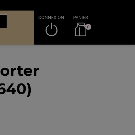
CONNEXION
PANIER
0
orter
640)