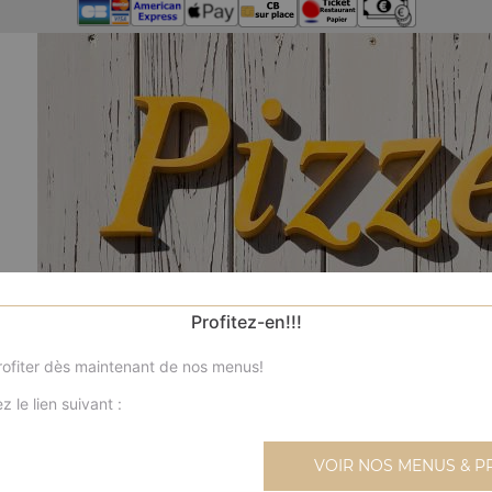
Profitez-en!!!
ofiter dès maintenant de nos menus!
z le lien suivant :
N
VOIR NOS MENUS & P