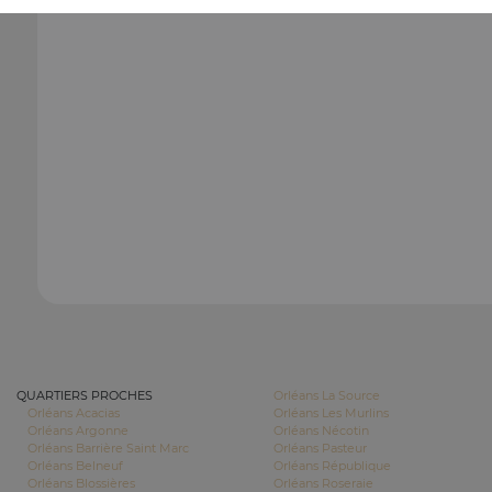
QUARTIERS PROCHES
Orléans La Source
Orléans Acacias
Orléans Les Murlins
Orléans Argonne
Orléans Nécotin
Orléans Barrière Saint Marc
Orléans Pasteur
Orléans Belneuf
Orléans République
Orléans Blossières
Orléans Roseraie