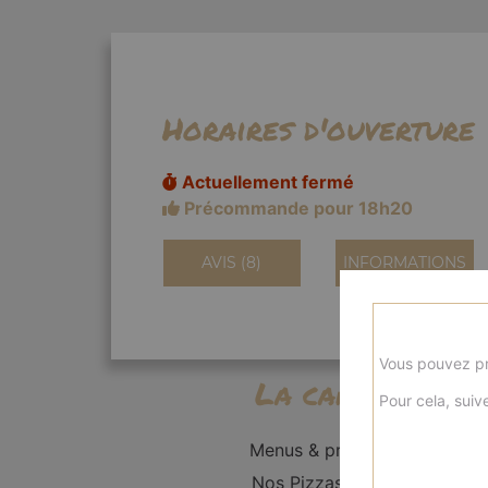
Horaires d'ouverture
Actuellement fermé
Précommande pour 18h20
AVIS (8)
INFORMATIONS
Vous pouvez pr
La carte
Pour cela, suive
Menus & promos
Nos Pizzas Solo