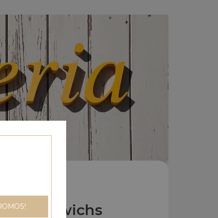
os Sandwichs
ROMOS!