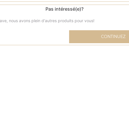
Pas intéressé(e)?
ave, nous avons plein d'autres produits pour vous!
Menu sandwich kébab
CONTINUEZ
Livré avec frites et 1 boisson (33 cl) au choix
Menu pita kebab
Livré avec frites et 1 boisson (33 cl) au choix