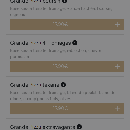
Grande
boursin
Base sauce tomate, fromage, viande hachée, boursin,
oignons
17.90
€
Grande
4 fromages
Base sauce tomate, fromage, reblochon, chèvre,
parmesan
17.90
€
Grande
texane
Base sauce tomate, fromage, blanc de poulet, blanc de
dinde, champignons frais, olives
17.90
€
Grande
extravagante