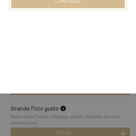
CONTINUEZ
17.90
€
Grande
normande
Base crème fraîche, fromage, blanc de dinde, pommes
de terre, champignons, poivrons
17.90
€
Grande
chèvre miel
Base crème fraîche, fromage, chèvre, parmesan, miel
17.90
€
Grande
gusto
Base crème fraîche, fromage, poulet, pommes de terre,
champignons
17.90
€