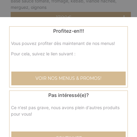
Base sauce tomate, fromage, kebab, viande hachée,
merguez, oignons
17.90
€
Profitez-en!!!
Grande
fermière
Vous pouvez profiter dès maintenant de nos menus!
Base crème fraîche, fromage, blanc de poulet, pommes
de terre, champignons, olives
Pour cela, suivez le lien suivant :
17.90
€
VOIR NOS MENUS & PROMOS!
Grande
nordique
Base crème fraîche, fromage, saumon, olives
Pas intéressé(e)?
17.90
€
Ce n'est pas grave, nous avons plein d'autres produits
pour vous!
Grande
savoyarde
Base crème fraîche, fromage, lardons fumés, pommes de
terre