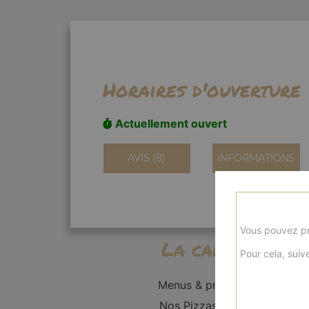
Horaires d'ouverture
Actuellement ouvert
AVIS (8)
INFORMATIONS
Vous pouvez pr
La carte
Pour cela, suive
Menus & promos
Nos Pizzas Solo