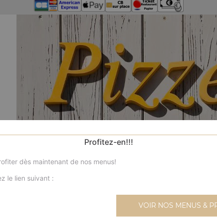
Profitez-en!!!
ofiter dès maintenant de nos menus!
z le lien suivant :
N
VOIR NOS MENUS & P