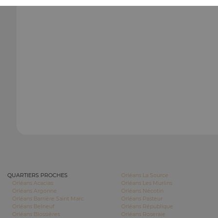
QUARTIERS PROCHES
Orléans La Source
Orléans Acacias
Orléans Les Murlins
Orléans Argonne
Orléans Nécotin
Orléans Barrière Saint Marc
Orléans Pasteur
Orléans Belneuf
Orléans République
Orléans Blossières
Orléans Roseraie