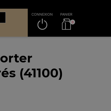
CONNEXION
PANIER
0
orter
és (41100)