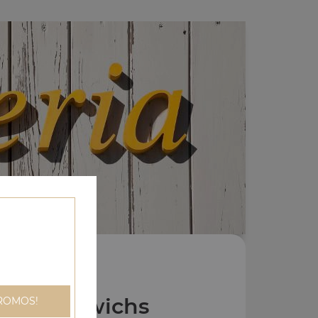
os Sandwichs
ROMOS!