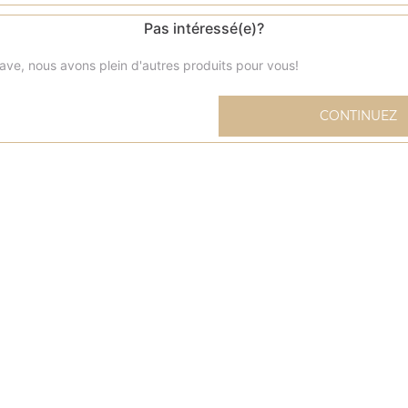
Pas intéressé(e)?
ave, nous avons plein d'autres produits pour vous!
Menu sandwich kébab
CONTINUEZ
Livré avec frites et 1 boisson (33 cl) au choix
Menu pita kebab
Livré avec frites et 1 boisson (33 cl) au choix