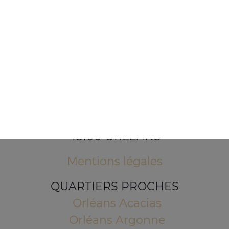
1 Place de l'Indien
45100 ORLEANS
Mentions légales
QUARTIERS PROCHES
Orléans Acacias
Orléans Argonne