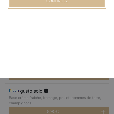
CONTINUEZ
8.90
€
normande solo
Base crème fraîche, fromage, blanc de dinde, pommes
de terre, champignons, poivrons
8.90
€
chèvre miel solo
Base crème fraîche, fromage, chèvre, parmesan, miel
8.90
€
gusto solo
Base crème fraîche, fromage, poulet, pommes de terre,
champignons
8.90
€