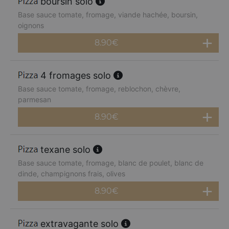
boursin solo
Base sauce tomate, fromage, viande hachée, boursin,
oignons
8.90
€
4 fromages solo
Base sauce tomate, fromage, reblochon, chèvre,
parmesan
8.90
€
texane solo
Base sauce tomate, fromage, blanc de poulet, blanc de
dinde, champignons frais, olives
8.90
€
extravagante solo