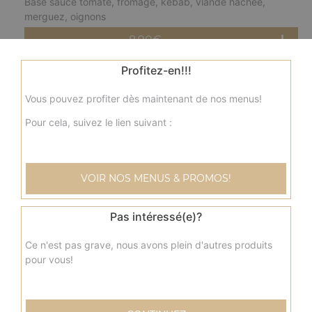
Base sauce tomate, fromage, kebab, viande hachée,
merguez, oignons
8.90
€
Profitez-en!!!
fermière solo
Vous pouvez profiter dès maintenant de nos menus!
Base crème fraîche, fromage, blanc de poulet, pommes
de terre, champignons, olives
Pour cela, suivez le lien suivant :
8.90
€
VOIR NOS MENUS & PROMOS!
nordique solo
Base crème fraîche, fromage, saumon, olives
Pas intéressé(e)?
8.90
€
Ce n'est pas grave, nous avons plein d'autres produits
pour vous!
savoyarde solo
Base crème fraîche, fromage, lardons fumés, pommes de
terre