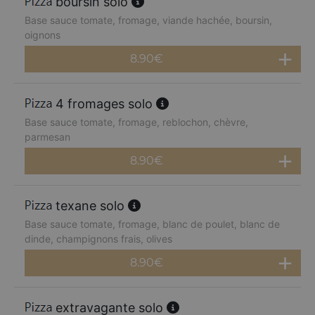
boursin solo
Base sauce tomate, fromage, viande hachée, boursin,
oignons
8.90
€
4 fromages solo
Base sauce tomate, fromage, reblochon, chèvre,
parmesan
8.90
€
texane solo
Base sauce tomate, fromage, blanc de poulet, blanc de
dinde, champignons frais, olives
8.90
€
extravagante solo