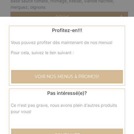
Base sauce tomate, fromage, kebab, viande hachée,
merguez, oignons
8.90
€
Profitez-en!!!
fermière solo
Vous pouvez profiter dès maintenant de nos menus!
Base crème fraîche, fromage, blanc de poulet, pommes
de terre, champignons, olives
Pour cela, suivez le lien suivant :
8.90
€
VOIR NOS MENUS & PROMOS!
nordique solo
Base crème fraîche, fromage, saumon, olives
Pas intéressé(e)?
8.90
€
Ce n'est pas grave, nous avons plein d'autres produits
pour vous!
savoyarde solo
Base crème fraîche, fromage, lardons fumés, pommes de
terre