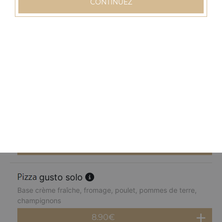
CONTINUEZ
8.90
€
normande solo
Base crème fraîche, fromage, blanc de dinde, pommes
de terre, champignons, poivrons
8.90
€
chèvre miel solo
Base crème fraîche, fromage, chèvre, parmesan, miel
8.90
€
gusto solo
Base crème fraîche, fromage, poulet, pommes de terre,
champignons
8.90
€