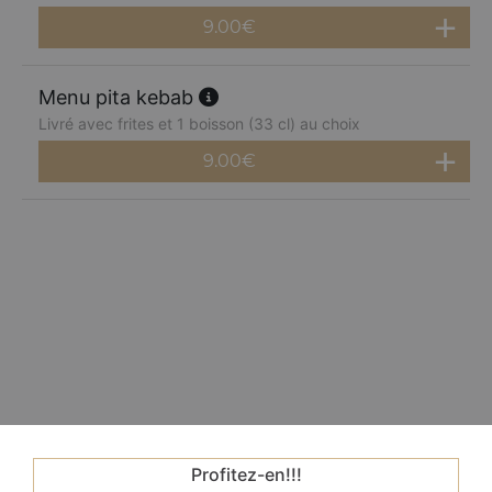
9.00
€
Menu pita kebab
Livré avec frites et 1 boisson (33 cl) au choix
9.00
€
Profitez-en!!!