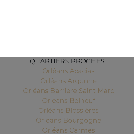
1 Place de l'Indien
45100 ORLEANS
Mentions légales
QUARTIERS PROCHES
Orléans Acacias
Orléans Argonne
Orléans Barrière Saint Marc
Orléans Belneuf
Orléans Blossières
Orléans Bourgogne
Orléans Carmes