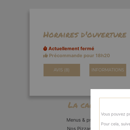
Horaires d'ouverture
Actuellement fermé
Précommande pour 18h20
AVIS (8)
INFORMATIONS
La carte
Vous pouvez pr
Menus & promos
Pour cela, suive
Nos Pizzas Solo