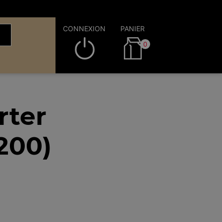
CONNEXION
PANIER
0
rter
200)