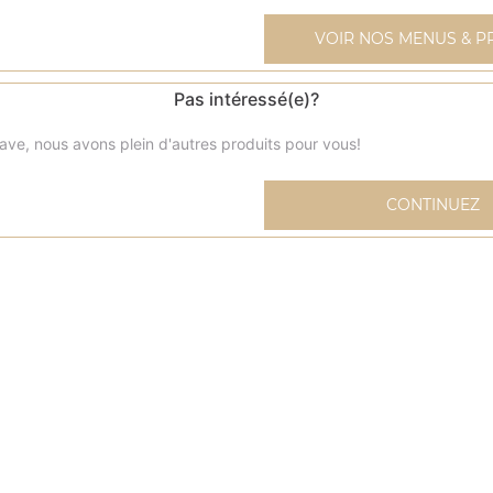
VOIR NOS MENUS & P
Pas intéressé(e)?
Chicken wings 9 pcs
ave, nous avons plein d'autres produits pour vous!
Chicken wings 20 pcs
CONTINUEZ
Nuggets 9 pcs
Nuggets 20 pcs