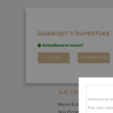
Horaires d'ouverture
Actuellement ouvert
AVIS (8)
INFORMATIONS
La carte
Vous pouvez pr
Menus & promos
Pour cela, suive
Nos Pizzas Solo