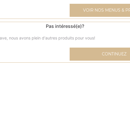
VOIR NOS MENUS & P
Pas intéressé(e)?
Chicken wings 9 pcs
ave, nous avons plein d'autres produits pour vous!
Chicken wings 20 pcs
CONTINUEZ
Nuggets 9 pcs
Nuggets 20 pcs