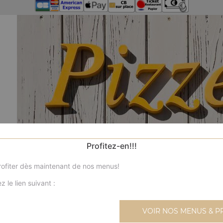
Profitez-en!!!
ofiter dès maintenant de nos menus!
z le lien suivant :
N
VOIR NOS MENUS & P