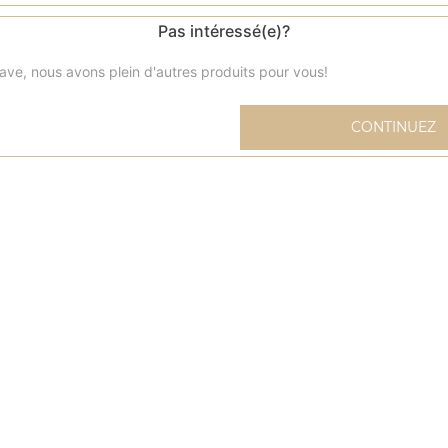
Pas intéressé(e)?
ave, nous avons plein d'autres produits pour vous!
Menu sandwich kébab
CONTINUEZ
Livré avec frites et 1 boisson (33 cl) au choix
Menu pita kebab
Livré avec frites et 1 boisson (33 cl) au choix