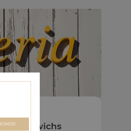
os Sandwichs
ROMOS!