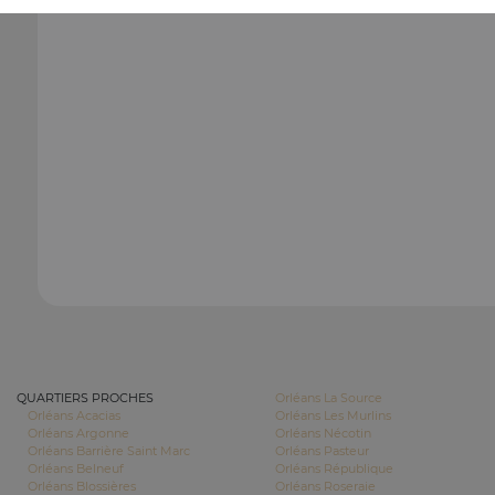
QUARTIERS PROCHES
Orléans La Source
Orléans Acacias
Orléans Les Murlins
Orléans Argonne
Orléans Nécotin
Orléans Barrière Saint Marc
Orléans Pasteur
Orléans Belneuf
Orléans République
Orléans Blossières
Orléans Roseraie