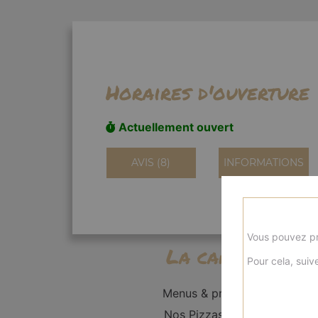
Horaires d'ouverture
Actuellement ouvert
AVIS (8)
INFORMATIONS
Vous pouvez pr
La carte
Pour cela, suive
Menus & promos
Nos Pizzas Solo