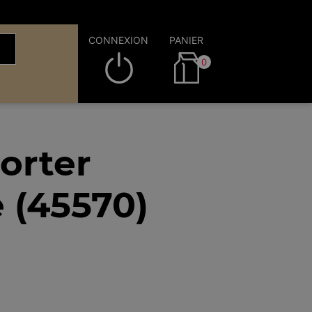
CONNEXION
PANIER
0
orter
 (45570)