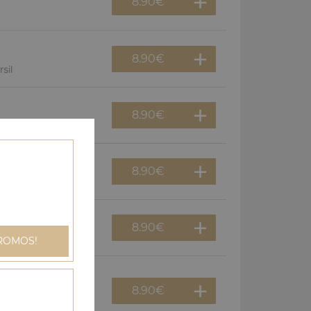
8.90
€
8.90
€
sil
8.90
€
8.90
€
gnons
8.90
€
an
ROMOS!
8.90
€
dinde, champignons