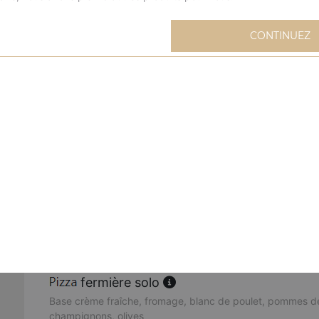
extravagante solo
CONTINUEZ
Base sauce tomate, fromage, blanc de poulet, oignons, m
mexicaine solo
Base sauce tomate, fromage, viande hachée, merguez, oeu
buffalo solo
Base sauce tomate, fromage, sauce barbecue, merguez, 
poivrons, oignons, origan
cannibale solo
Base sauce tomate, fromage, kebab, viande hachée, mer
fermière solo
Base crème fraîche, fromage, blanc de poulet, pommes de
champignons, olives