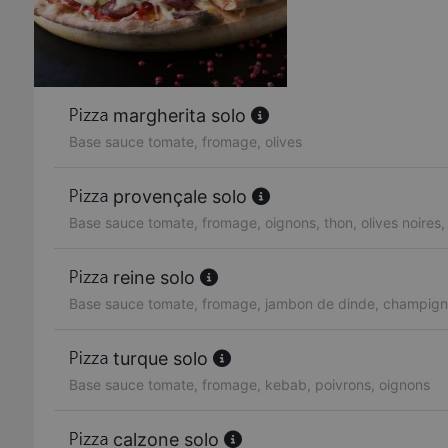
margherita solo
Base sauce tomate, fromage, olives
provençale solo
Base sauce tomate, fromage, oignons, thon, olives noires,
reine solo
Base sauce tomate, fromage, jambon de dinde, champigno
turque solo
Base sauce tomate, fromage, kebab, poivrons, oignons
calzone solo