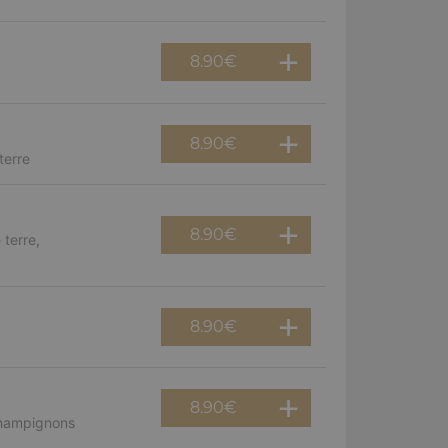
8.90
€
8.90
€
terre
8.90
€
terre,
8.90
€
8.90
€
champignons