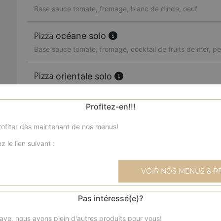
Base sauce tomate, fromage, blanc de dinde, oeuf
océane solo
Base sauce tomate, fromage, cocktail de fruits de mer, per
orientale solo
Base sauce tomate, fromage, merguez, poivrons, olives
Profitez-en!!!
boursin solo
ofiter dès maintenant de nos menus!
Base sauce tomate, fromage, viande hachée, boursin, oi
z le lien suivant :
4 fromages solo
Base sauce tomate, fromage, reblochon, chèvre, parmes
VOIR NOS MENUS & P
texane solo
Pas intéressé(e)?
Base sauce tomate, fromage, blanc de poulet, blanc de 
ave, nous avons plein d'autres produits pour vous!
frais, olives