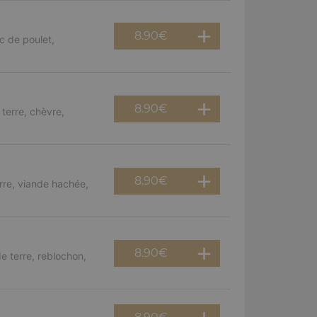
8.90
€
c de poulet,
8.90
€
terre, chèvre,
8.90
€
rre, viande hachée,
8.90
€
e terre, reblochon,