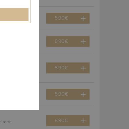
8.90
€
erguez, olives
8.90
€
f, poivrons, olives
8.90
€
viande hachée,
8.90
€
guez, oignons
8.90
€
 terre,