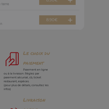
8.90
€
 terre
8.90
€
an
Le choix du
paiement
Paiement en ligne
ou à la livraison. Réglez par
paiement sécurisé, cb, ticket
restaurant, espèces.
(pour plus de détails, consultez les
infos)
Livraison