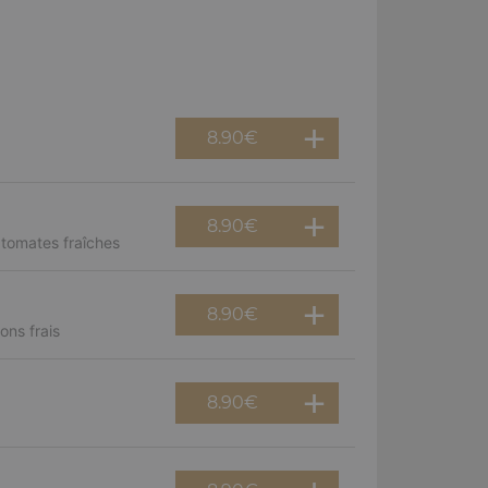
8.90
€
8.90
€
 tomates fraîches
8.90
€
ns frais
8.90
€