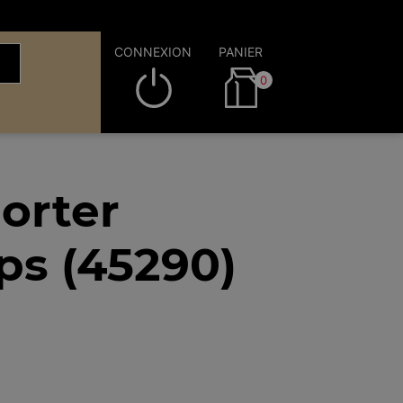
CONNEXION
PANIER
0
orter
s (45290)