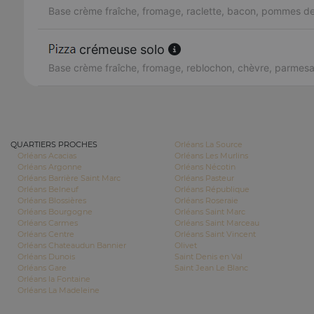
Base crème fraîche, fromage, raclette, bacon, pommes de
crémeuse solo
Base crème fraîche, fromage, reblochon, chèvre, parmes
QUARTIERS PROCHES
Orléans La Source
Orléans Acacias
Orléans Les Murlins
Orléans Argonne
Orléans Nécotin
Orléans Barrière Saint Marc
Orléans Pasteur
Orléans Belneuf
Orléans République
Orléans Blossières
Orléans Roseraie
Orléans Bourgogne
Orléans Saint Marc
Orléans Carmes
Orléans Saint Marceau
Orléans Centre
Orléans Saint Vincent
Orléans Chateaudun Bannier
Olivet
Orléans Dunois
Saint Denis en Val
Orléans Gare
Saint Jean Le Blanc
Orléans la Fontaine
Orléans La Madeleine