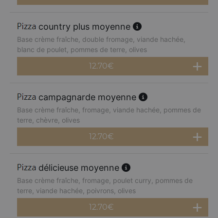
country plus moyenne
Base crème fraîche, double fromage, viande hachée,
blanc de poulet, pommes de terre, olives
12.70
€
campagnarde moyenne
Base crème fraîche, fromage, viande hachée, pommes de
terre, chèvre, olives
12.70
€
délicieuse moyenne
Base crème fraîche, fromage, poulet curry, pommes de
terre, viande hachée, poivrons, olives
12.70
€