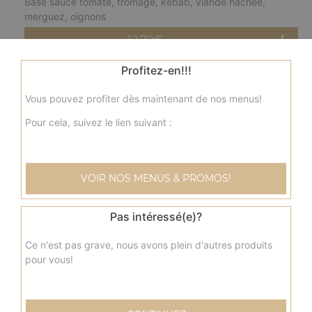
Base sauce tomate, fromage, kebab, viande hachée,
merguez, oignons
12.70
€
Profitez-en!!!
fermière moyenne
Vous pouvez profiter dès maintenant de nos menus!
Base crème fraîche, fromage, blanc de poulet, pommes
de terre, champignons, olives
Pour cela, suivez le lien suivant :
12.70
€
VOIR NOS MENUS & PROMOS!
nordique moyenne
Base crème fraîche, fromage, saumon, olives
Pas intéressé(e)?
12.70
€
Ce n'est pas grave, nous avons plein d'autres produits
pour vous!
savoyarde moyenne
Base crème fraîche, fromage, lardons fumés, pommes de
terre