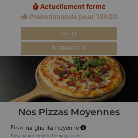
Actuellement fermé
Précommande pour 18h20
AVIS (8)
INFORMATIONS
Nos Pizzas Moyennes
margherita moyenne
Base sauce tomate, fromage, olives