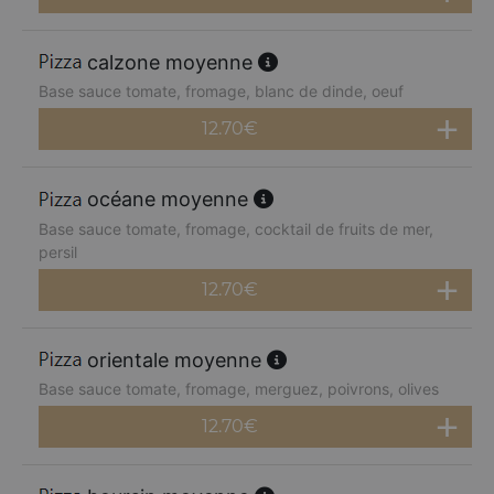
calzone moyenne
Base sauce tomate, fromage, blanc de dinde, oeuf
12.70
€
océane moyenne
Base sauce tomate, fromage, cocktail de fruits de mer,
persil
12.70
€
orientale moyenne
Base sauce tomate, fromage, merguez, poivrons, olives
12.70
€