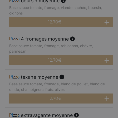
boursin moyenne
Base sauce tomate, fromage, viande hachée, boursin,
oignons
12.70
€
4 fromages moyenne
Base sauce tomate, fromage, reblochon, chèvre,
parmesan
12.70
€
texane moyenne
Base sauce tomate, fromage, blanc de poulet, blanc de
dinde, champignons frais, olives
12.70
€
extravagante moyenne