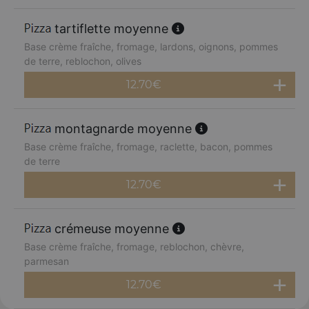
tartiflette moyenne
Base crème fraîche, fromage, lardons, oignons, pommes
de terre, reblochon, olives
12.70
€
montagnarde moyenne
Base crème fraîche, fromage, raclette, bacon, pommes
de terre
12.70
€
crémeuse moyenne
Base crème fraîche, fromage, reblochon, chèvre,
parmesan
12.70
€