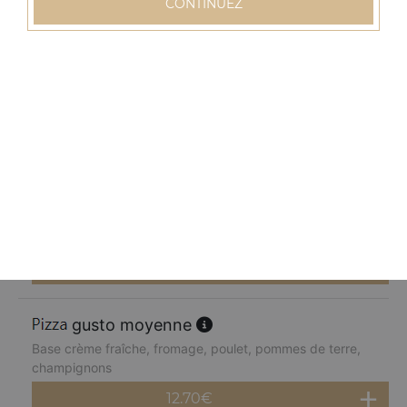
CONTINUEZ
12.70
€
normande moyenne
Base crème fraîche, fromage, blanc de dinde, pommes
de terre, champignons, poivrons
12.70
€
chèvre miel moyenne
Base crème fraîche, fromage, chèvre, parmesan, miel
12.70
€
gusto moyenne
Base crème fraîche, fromage, poulet, pommes de terre,
champignons
12.70
€