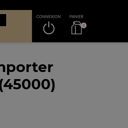
CONNEXION
PANIER
0
mporter
(45000)