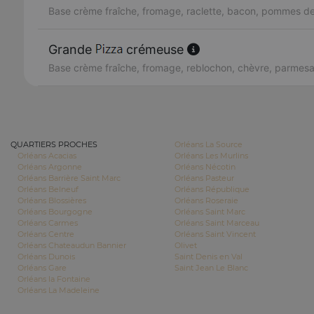
Base crème fraîche, fromage, raclette, bacon, pommes de
Grande
crémeuse
Base crème fraîche, fromage, reblochon, chèvre, parmes
QUARTIERS PROCHES
Orléans La Source
Orléans Acacias
Orléans Les Murlins
Orléans Argonne
Orléans Nécotin
Orléans Barrière Saint Marc
Orléans Pasteur
Orléans Belneuf
Orléans République
Orléans Blossières
Orléans Roseraie
Orléans Bourgogne
Orléans Saint Marc
Orléans Carmes
Orléans Saint Marceau
Orléans Centre
Orléans Saint Vincent
Orléans Chateaudun Bannier
Olivet
Orléans Dunois
Saint Denis en Val
Orléans Gare
Saint Jean Le Blanc
Orléans la Fontaine
Orléans La Madeleine