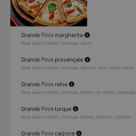
Grande
margherita
Base sauce tomate, fromage, olives
Grande
provençale
Base sauce tomate, fromage, oignons, thon, olives noires,
Grande
reine
Base sauce tomate, fromage, jambon de dinde, champigno
Grande
turque
Base sauce tomate, fromage, kebab, poivrons, oignons
Grande
calzone