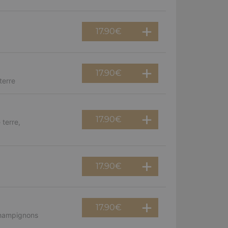
17.90
€
17.90
€
terre
17.90
€
terre,
17.90
€
17.90
€
champignons