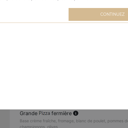
Grande
extravagante
CONTINUEZ
Base sauce tomate, fromage, blanc de poulet, oignons, m
Grande
mexicaine
Base sauce tomate, fromage, viande hachée, merguez, oeu
Grande
buffalo
Base sauce tomate, fromage, sauce barbecue, merguez, 
poivrons, oignons, origan
Grande
cannibale
Base sauce tomate, fromage, kebab, viande hachée, mer
Grande
fermière
Base crème fraîche, fromage, blanc de poulet, pommes de
champignons, olives