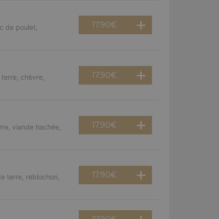
17.90
€
c de poulet,
17.90
€
terre, chèvre,
17.90
€
rre, viande hachée,
17.90
€
e terre, reblochon,