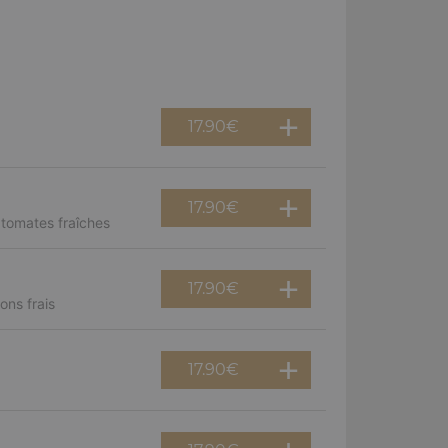
17.90
€
17.90
€
 tomates fraîches
17.90
€
ns frais
17.90
€