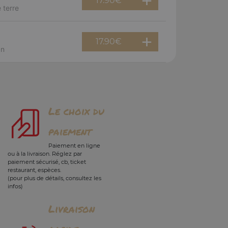
17.90
€
 terre
17.90
€
an
Le choix du
paiement
Paiement en ligne
ou à la livraison. Réglez par
paiement sécurisé, cb, ticket
restaurant, espèces.
(pour plus de détails, consultez les
infos)
Livraison