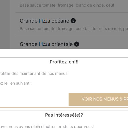
Base sauce tomate, fromage, blanc de dinde, oeuf
Grande
océane
Base sauce tomate, fromage, cocktail de fruits de mer, per
Grande
orientale
Base sauce tomate, fromage, merguez, poivrons, olives
Profitez-en!!!
Grande
boursin
ofiter dès maintenant de nos menus!
Base sauce tomate, fromage, viande hachée, boursin, oi
z le lien suivant :
Grande
4 fromages
Base sauce tomate, fromage, reblochon, chèvre, parmes
VOIR NOS MENUS & P
Grande
texane
Pas intéressé(e)?
Base sauce tomate, fromage, blanc de poulet, blanc de 
ave, nous avons plein d'autres produits pour vous!
frais, olives