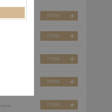
17.90
€
erguez, olives
17.90
€
f, poivrons, olives
17.90
€
viande hachée,
17.90
€
guez, oignons
17.90
€
 terre,