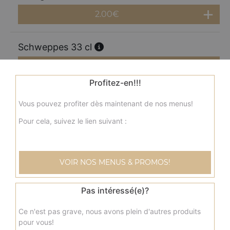
2.00
€
Schweppes 33 cl
2.00
€
Profitez-en!!!
Perrier 33 cl
Vous pouvez profiter dès maintenant de nos menus!
2.00
€
Pour cela, suivez le lien suivant :
Coca cola 1.25l
VOIR NOS MENUS & PROMOS!
3.50
€
Pas intéressé(e)?
Coca zéro 1,25l
Ce n'est pas grave, nous avons plein d'autres produits
3.50
€
pour vous!