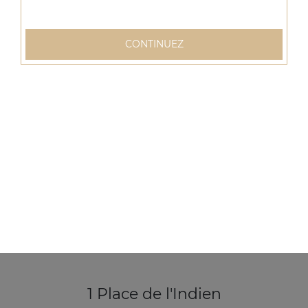
Ice tea 1,25l
CONTINUEZ
3.50
€
1 Place de l'Indien