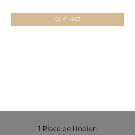
Ice tea 1,25l
CONTINUEZ
3.50
€
1 Place de l'Indien