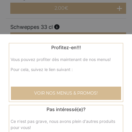
2.00
€
Schweppes 33 cl
2.00
€
Profitez-en!!!
Perrier 33 cl
Vous pouvez profiter dès maintenant de nos menus!
2.00
€
Pour cela, suivez le lien suivant :
Coca cola 1.25l
VOIR NOS MENUS & PROMOS!
3.50
€
Pas intéressé(e)?
Coca zéro 1,25l
Ce n'est pas grave, nous avons plein d'autres produits
3.50
€
pour vous!