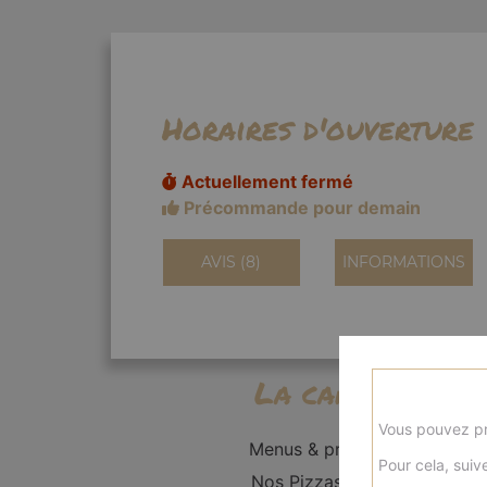
Horaires d'ouverture
Actuellement fermé
Précommande pour demain
AVIS (8)
INFORMATIONS
La carte
Vous pouvez pr
Menus & promos
Pour cela, suive
Nos Pizzas Solo