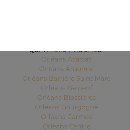
1 Place de l'Indien
45100 ORLEANS
Mentions légales
QUARTIERS PROCHES
Orléans Acacias
Orléans Argonne
Orléans Barrière Saint Marc
Orléans Belneuf
Orléans Blossières
Orléans Bourgogne
Orléans Carmes
Orléans Centre