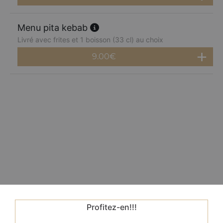
Menu pita kebab
Livré avec frites et 1 boisson (33 cl) au choix
9.00
€
Profitez-en!!!