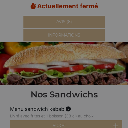
Actuellement fermé
AVIS (8)
INFORMATIONS
Nos Sandwichs
Menu sandwich kébab
Livré avec frites et 1 boisson (33 cl) au choix
9.00
€