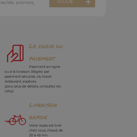
10.00
€
hachée, poivrons,
Le choix du
paiement
Paiement en ligne
ou à la livraison. Réglez par
paiement sécurisé, cb, ticket
restaurant, espèces.
(pour plus de détails, consultez les
infos)
Livraison
rapide
Votre repas est livré
chez vous, chaud, de
30 à 45 mn.