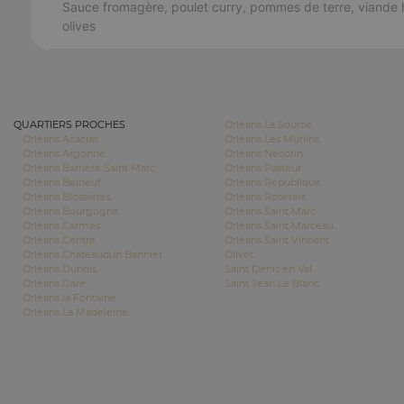
Sauce fromagère, poulet curry, pommes de terre, viande 
olives
QUARTIERS PROCHES
Orléans La Source
Orléans Acacias
Orléans Les Murlins
Orléans Argonne
Orléans Nécotin
Orléans Barrière Saint Marc
Orléans Pasteur
Orléans Belneuf
Orléans République
Orléans Blossières
Orléans Roseraie
Orléans Bourgogne
Orléans Saint Marc
Orléans Carmes
Orléans Saint Marceau
Orléans Centre
Orléans Saint Vincent
Orléans Chateaudun Bannier
Olivet
Orléans Dunois
Saint Denis en Val
Orléans Gare
Saint Jean Le Blanc
Orléans la Fontaine
Orléans La Madeleine