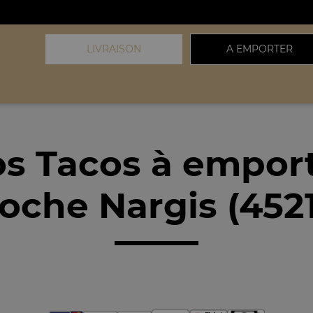
LIVRAISON
A EMPORTER
s Tacos à empor
oche Nargis (452