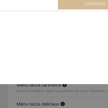
CONTINUEZ
Menu tacos
Livré avec frites et 1 boisson (33 cl) au choix
Menu tacos mexicain
Sauce fromagère, viande hachée, merguez, oeuf, poivrons
Menu tacos cannibal
Sauce fromagère, kebab, viande hachée, merguez, oigno
Menu tacos tartiflette
Sauce fromagère, oignons, pommes de terre, reblochon, o
Menu tacos delicieux