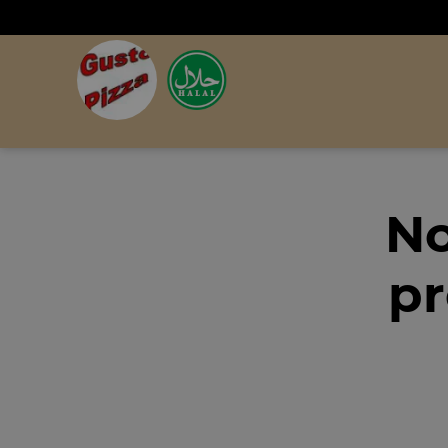
No
pr