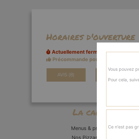
Horaires d'ouverture
Actuellement fermé
Précommande pour 18h20
Vous pouvez pr
AVIS (8)
INFORMATIONS
Pour cela, suive
La carte
Ce n'est pas gr
Menus & promos
Nos Pizzas Solo