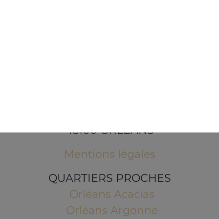
1 Place de l'Indien
45100 ORLEANS
Mentions légales
QUARTIERS PROCHES
Orléans Acacias
Orléans Argonne